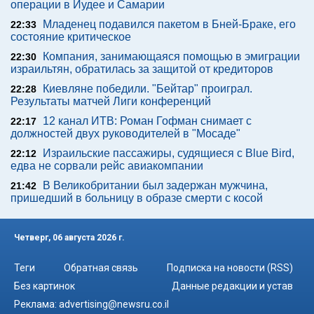
операции в Иудее и Самарии
Младенец подавился пакетом в Бней-Браке, его
22:33
состояние критическое
Компания, занимающаяся помощью в эмиграции
22:30
израильтян, обратилась за защитой от кредиторов
Киевляне победили. "Бейтар" проиграл.
22:28
Результаты матчей Лиги конференций
12 канал ИТВ: Роман Гофман снимает с
22:17
должностей двух руководителей в "Мосаде"
Израильские пассажиры, судящиеся с Blue Bird,
22:12
едва не сорвали рейс авиакомпании
В Великобритании был задержан мужчина,
21:42
пришедший в больницу в образе смерти с косой
Четверг, 06 августа 2026 г.
Теги
Обратная связь
Подписка на новости (RSS)
Без картинок
Данные редакции и устав
Реклама:
advertising@newsru.co.il