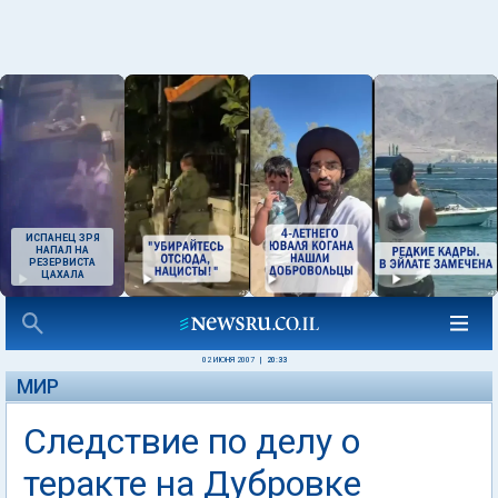
ИСПАНЕЦ ЗРЯ
НАПАЛ НА
РЕЗЕРВИСТА
ЦАХАЛА
02 ИЮНЯ 2007
|
20:33
МИР
Следствие по делу о
теракте на Дубровке