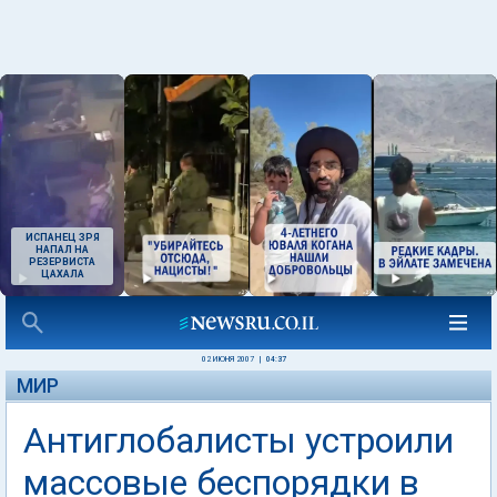
ИСПАНЕЦ ЗРЯ
НАПАЛ НА
РЕЗЕРВИСТА
ЦАХАЛА
02 ИЮНЯ 2007
|
04:37
МИР
Антиглобалисты устроили
массовые беспорядки в