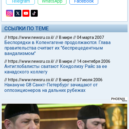
Telegram
WhatsApp
Facebook
ССЫЛКИ ПО ТЕМЕ
//
https://www.newsru.co.il/
//
В мире
//
04 марта 2007
Беспорядки в Копенгагене продолжаются. Глава
правительства считает их "беспрецедентным
вандализмом"
//
https://www.newsru.co.il/
//
В мире
//
14 сентября 2006
Антиглобалисты сватают Кондолизу Райс за ее
канадского коллегу
//
https://www.newsru.co.il/
//
В мире
//
07 июля 2006
Накануне G8 Санкт-Петербург зачищают от
оппозиционеров на дальних рубежах