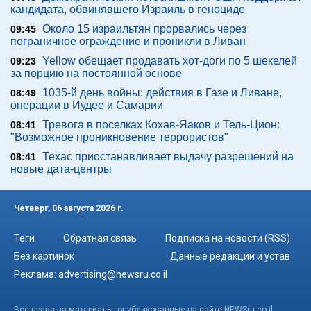
кандидата, обвинявшего Израиль в геноциде
Около 15 израильтян прорвались через
09:45
пограничное ограждение и проникли в Ливан
Yellow обещает продавать хот-доги по 5 шекелей
09:23
за порцию на постоянной основе
1035-й день войны: действия в Газе и Ливане,
08:49
операции в Иудее и Самарии
Тревога в поселках Кохав-Яаков и Тель-Цион:
08:41
"Возможное проникновение террористов"
Техас приостанавливает выдачу разрешений на
08:41
новые дата-центры
Четверг, 06 августа 2026 г.
Теги
Обратная связь
Подписка на новости (RSS)
Без картинок
Данные редакции и устав
Реклама:
advertising@newsru.co.il
Все права на материалы, опубликованные на сайте NEWSru.co.il ,