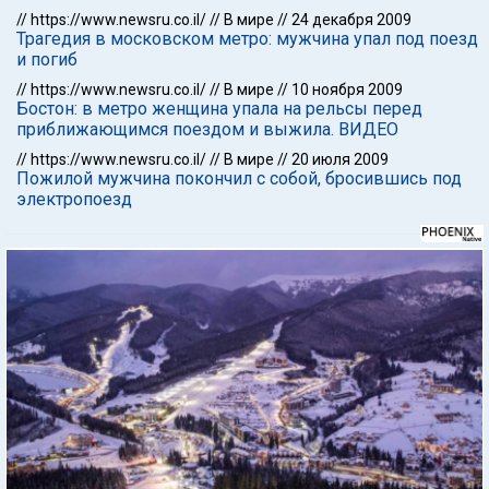
//
https://www.newsru.co.il/
//
В мире
//
24 декабря 2009
Трагедия в московском метро: мужчина упал под поезд
и погиб
//
https://www.newsru.co.il/
//
В мире
//
10 ноября 2009
Бостон: в метро женщина упала на рельсы перед
приближающимся поездом и выжила. ВИДЕО
//
https://www.newsru.co.il/
//
В мире
//
20 июля 2009
Пожилой мужчина покончил с собой, бросившись под
электропоезд