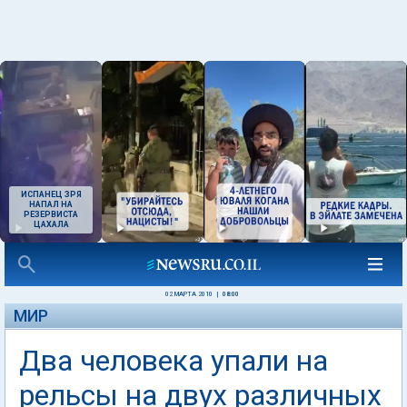
ИСПАНЕЦ ЗРЯ
НАПАЛ НА
РЕЗЕРВИСТА
ЦАХАЛА
02 МАРТА 2010
|
08:00
МИР
Два человека упали на
рельсы на двух различных