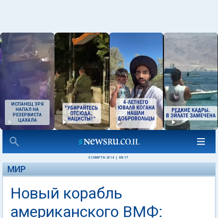
ИСПАНЕЦ ЗРЯ
НАПАЛ НА
РЕЗЕРВИСТА
ЦАХАЛА
02 МАРТА 2014
|
06:17
МИР
Новый корабль
американского ВМФ: