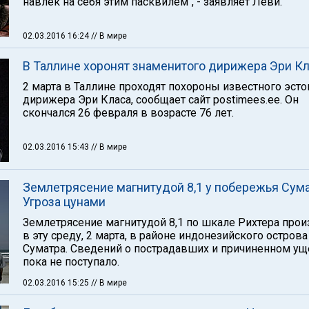
навлек на себя этим пасквилем", - заявляет Леви.
02.03.2016 16:24
// В мире
В Таллине хоронят знаменитого дирижера Эри К
2 марта в Таллине проходят похороны известного эсто
дирижера Эри Класа, сообщает сайт postimees.ee. Он
скончался 26 февраля в возрасте 76 лет.
02.03.2016 15:43
// В мире
Землетрясение магнитудой 8,1 у побережья Сум
Угроза цунами
Землетрясение магнитудой 8,1 по шкале Рихтера про
в эту среду, 2 марта, в районе индонезийского острова
Суматра. Сведений о пострадавших и причиненном у
пока не поступало.
02.03.2016 15:25
// В мире