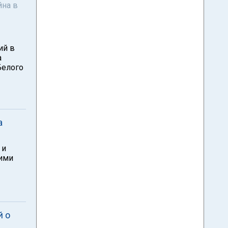
йна в
ий в
а
Белого
а
 и
кими
й о