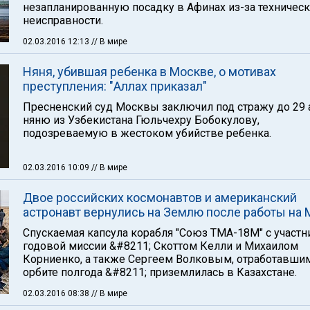
незапланированную посадку в Афинах из-за техничес
неисправности.
02.03.2016 12:13
// В мире
Няня, убившая ребенка в Москве, о мотивах
преступления: "Аллах приказал"
Пресненский суд Москвы заключил под стражу до 29 
няню из Узбекистана Гюльчехру Бобокулову,
подозреваемую в жестоком убийстве ребенка.
02.03.2016 10:09
// В мире
Двое российских космонавтов и американский
астронавт вернулись на Землю после работы на
Спускаемая капсула корабля "Союз ТМА-18М" с участ
годовой миссии &#8211; Скоттом Келли и Михаилом
Корниенко, а также Сергеем Волковым, отработавши
орбите полгода &#8211; приземлилась в Казахстане.
02.03.2016 08:38
// В мире