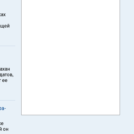
ках
бщей
ахан
датов,
т ее
ра-
се
й он