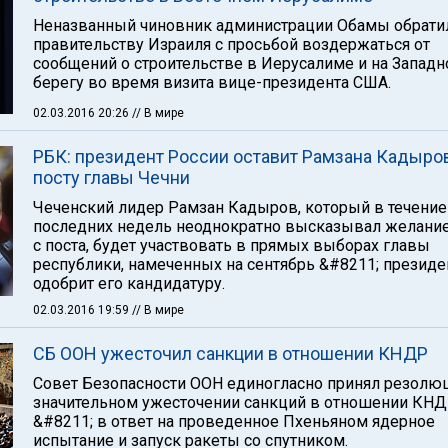
Неназванный чиновник администрации Обамы обрати
правительству Израиля с просьбой воздержаться от
сообщений о строительстве в Иерусалиме и на Запад
берегу во время визита вице-президента США.
02.03.2016 20:26
// В мире
РБК: президент России оставит Рамзана Кадыро
посту главы Чечни
Чеченский лидер Рамзан Кадыров, который в течение
последних недель неоднократно высказывал желание
с поста, будет участвовать в прямых выборах главы
республики, намеченных на сентябрь &#8211; презид
одобрит его кандидатуру.
02.03.2016 19:59
// В мире
СБ ООН ужесточил санкции в отношении КНДР
Совет Безопасности ООН единогласно принял резолю
значительном ужесточении санкций в отношении КН
&#8211; в ответ на проведенное Пхеньяном ядерное
испытание и запуск ракеты со спутником.