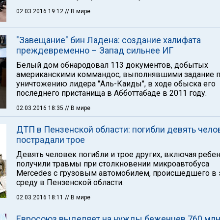
02.03.2016 19:12
// В мире
"Завещание" бин Ладена: создание халифата
преждевременно – Запад сильнее ИГ
Белый дом обнародовал 113 документов, добытых
американскими коммандос, выполнявшими задание 
уничтожению лидера "Аль-Каиды", в ходе обыска его
последнего пристанища в Абботтабаде в 2011 году.
02.03.2016 18:35
// В мире
ДТП в Пензенской области: погибли девять челов
пострадали трое
Девять человек погибли и трое других, включая ребен
получили травмы при столкновении микроавтобуса
Mercedes с грузовым автомобилем, происшедшего в 
среду в Пензенской области.
02.03.2016 18:11
// В мире
Евросоюз выделяет на нужды беженцев 760 мл