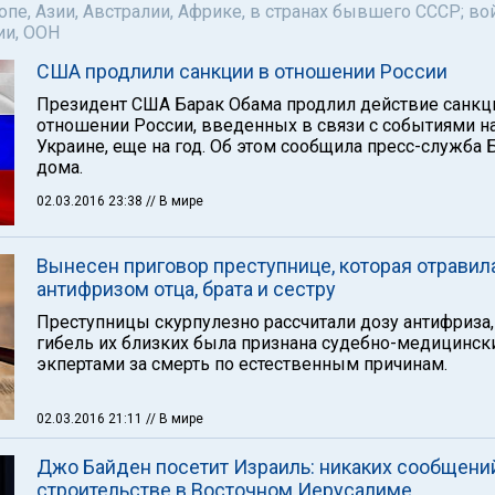
пе, Азии, Австралии, Африке, в странах бывшего СССР; во
ии, ООН
США продлили санкции в отношении России
Президент США Барак Обама продлил действие санкц
отношении России, введенных в связи с событиями н
Украине, еще на год. Об этом сообщила пресс-служба 
дома.
02.03.2016 23:38
// В мире
Вынесен приговор преступнице, которая отравил
антифризом отца, брата и сестру
Преступницы скурпулезно рассчитали дозу антифриза,
гибель их близких была признана судебно-медицинс
экпертами за смерть по естественным причинам.
02.03.2016 21:11
// В мире
Джо Байден посетит Израиль: никаких сообщени
строительстве в Восточном Иерусалиме