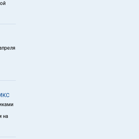
кой
апреля
 МКС
никами
м на