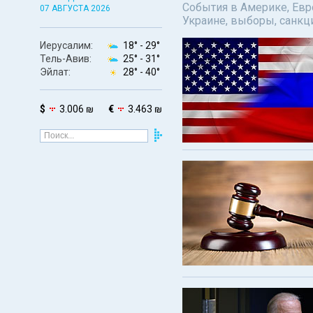
События в Америке, Евро
07 АВГУСТА 2026
Украине, выборы, санкц
Иерусалим:
18° -
29°
Тель-Авив:
25° -
31°
Эйлат:
28° -
40°
$
3.006 ₪
€
3.463 ₪