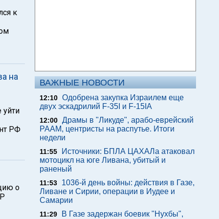
лся к
ном
ва на
ВАЖНЫЕ НОВОСТИ
Одобрена закупка Израилем еще
12:10
двух эскадрилий F-35I и F-15IA
 уйти
Драмы в "Ликуде", арабо-еврейский
12:00
ент РФ
РААМ, центристы на распутье. Итоги
недели
Источники: БПЛА ЦАХАЛа атаковал
11:55
мотоцикл на юге Ливана, убитый и
раненый
1036-й день войны: действия в Газе,
11:53
цию о
Ливане и Сирии, операции в Иудее и
ДР
Самарии
В Газе задержан боевик "Нухбы",
11:29