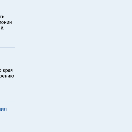
ть
лонии
й.
о края
зрению
шил