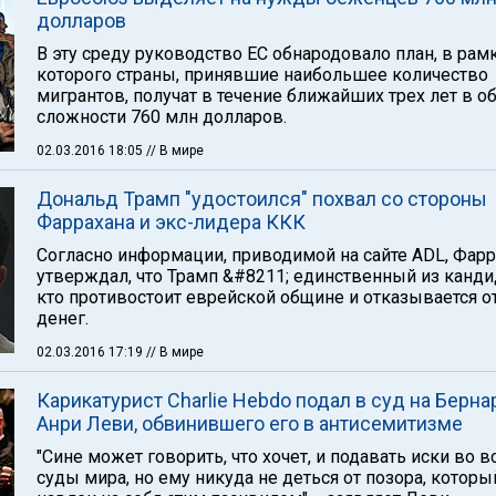
долларов
В эту среду руководство ЕС обнародовало план, в рам
которого страны, принявшие наибольшее количество
мигрантов, получат в течение ближайших трех лет в о
сложности 760 млн долларов.
02.03.2016 18:05
// В мире
Дональд Трамп "удостоился" похвал со стороны
Фаррахана и экс-лидера ККК
Согласно информации, приводимой на сайте ADL, Фарр
утверждал, что Трамп &#8211; единственный из канди
кто противостоит еврейской общине и отказывается о
денег.
02.03.2016 17:19
// В мире
Карикатурист Charlie Hebdo подал в суд на Берна
Анри Леви, обвинившего его в антисемитизме
"Сине может говорить, что хочет, и подавать иски во в
суды мира, но ему никуда не деться от позора, которы