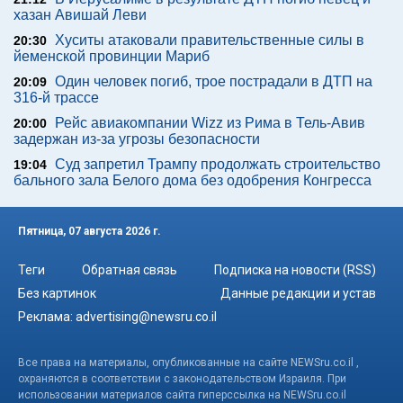
хазан Авишай Леви
Хуситы атаковали правительственные силы в
20:30
йеменской провинции Мариб
Один человек погиб, трое пострадали в ДТП на
20:09
316-й трассе
Рейс авиакомпании Wizz из Рима в Тель-Авив
20:00
задержан из-за угрозы безопасности
Суд запретил Трампу продолжать строительство
19:04
бального зала Белого дома без одобрения Конгресса
Пятница, 07 августа 2026 г.
Теги
Обратная связь
Подписка на новости (RSS)
Без картинок
Данные редакции и устав
Реклама:
advertising@newsru.co.il
Все права на материалы, опубликованные на сайте NEWSru.co.il ,
охраняются в соответствии с законодательством Израиля. При
использовании материалов сайта гиперссылка на NEWSru.co.il