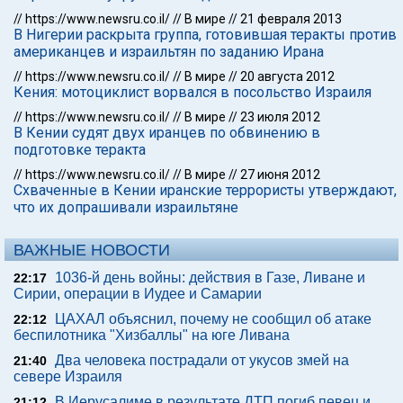
//
https://www.newsru.co.il/
//
В мире
//
21 февраля 2013
В Нигерии раскрыта группа, готовившая теракты против
американцев и израильтян по заданию Ирана
//
https://www.newsru.co.il/
//
В мире
//
20 августа 2012
Кения: мотоциклист ворвался в посольство Израиля
//
https://www.newsru.co.il/
//
В мире
//
23 июля 2012
В Кении судят двух иранцев по обвинению в
подготовке теракта
//
https://www.newsru.co.il/
//
В мире
//
27 июня 2012
Схваченные в Кении иранские террористы утверждают,
что их допрашивали израильтяне
ВАЖНЫЕ НОВОСТИ
1036-й день войны: действия в Газе, Ливане и
22:17
Сирии, операции в Иудее и Самарии
ЦАХАЛ объяснил, почему не сообщил об атаке
22:12
беспилотника "Хизбаллы" на юге Ливана
Два человека пострадали от укусов змей на
21:40
севере Израиля
В Иерусалиме в результате ДТП погиб певец и
21:12