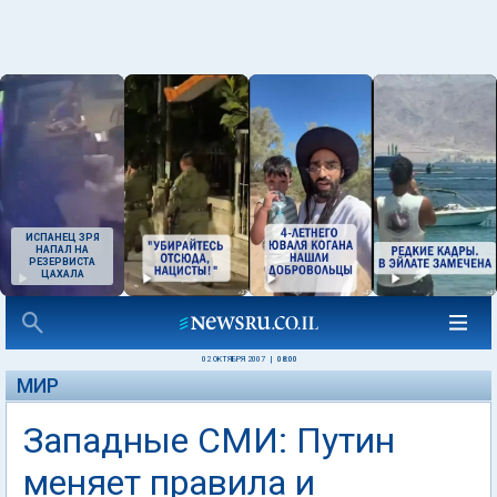
ИСПАНЕЦ ЗРЯ
НАПАЛ НА
РЕЗЕРВИСТА
ЦАХАЛА
02 ОКТЯБРЯ 2007
|
08:01
МИР
Западные СМИ: Путин
меняет правила и