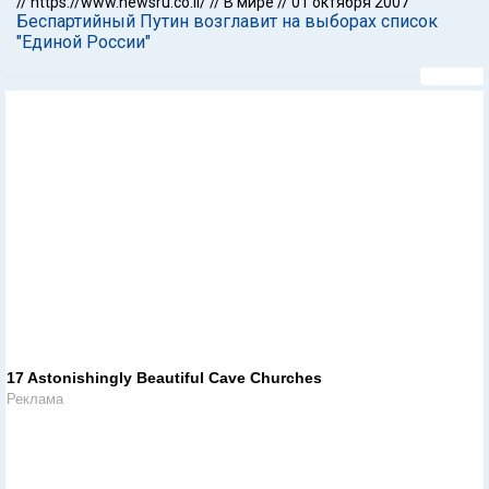
//
https://www.newsru.co.il/
//
В мире
//
01 октября 2007
Беспартийный Путин возглавит на выборах список
"Единой России"
17 Astonishingly Beautiful Cave Churches
Реклама