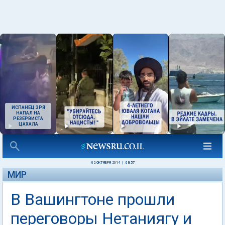
ИСПАНЕЦ ЗРЯ
НАПАЛ НА
РЕЗЕРВИСТА
ЦАХАЛА
02 ОКТЯБРЯ 2014
|
08:57
МИР
В Вашингтоне прошли
переговоры Нетаниягу и