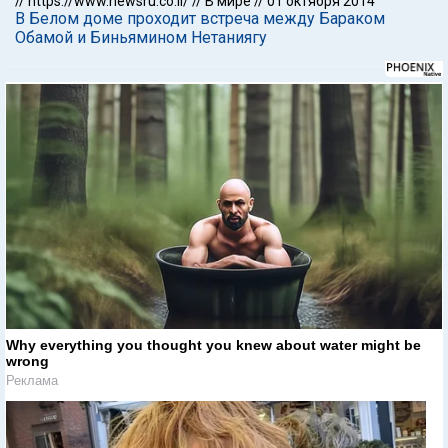
//
https://www.newsru.co.il/
//
В мире
//
01 октября 2014
В Белом доме проходит встреча между Бараком
Обамой и Биньямином Нетаниягу
Why everything you thought you knew about water might be
wrong
Реклама