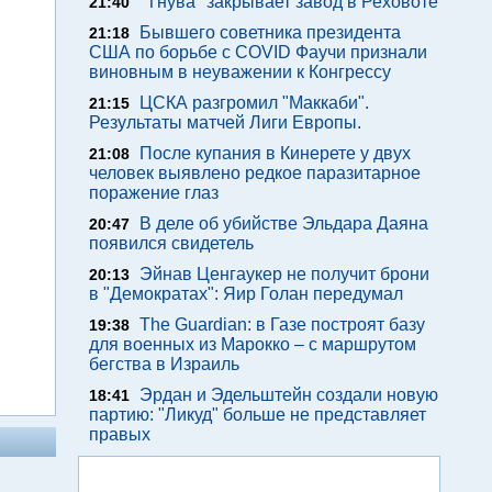
"Тнува" закрывает завод в Реховоте
21:40
Бывшего советника президента
21:18
США по борьбе с COVID Фаучи признали
виновным в неуважении к Конгрессу
ЦСКА разгромил "Маккаби".
21:15
Результаты матчей Лиги Европы.
После купания в Кинерете у двух
21:08
человек выявлено редкое паразитарное
поражение глаз
В деле об убийстве Эльдара Даяна
20:47
появился свидетель
Эйнав Ценгаукер не получит брони
20:13
в "Демократах": Яир Голан передумал
The Guardian: в Газе построят базу
19:38
для военных из Марокко – с маршрутом
бегства в Израиль
Эрдан и Эдельштейн создали новую
18:41
партию: "Ликуд" больше не представляет
правых