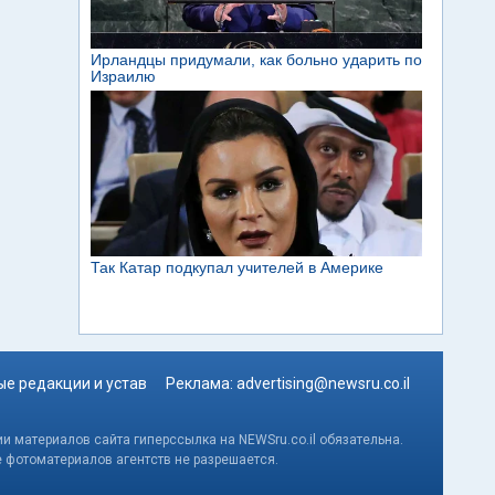
е редакции и устав
Реклама:
advertising@newsru.co.il
и материалов сайта гиперссылка на NEWSru.co.il обязательна.
е фотоматериалов агентств не разрешается.