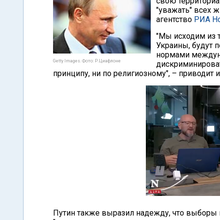
свою территориа
"уважать" всех 
агентство
РИА Н
"Мы исходим из 
Украины, будут 
нормами междуна
Getty Images. Фото: Р.Циафлоне
дискриминироват
принципу, ни по религиозному", – приводит 
Путин также выразил надежду, что выборы в