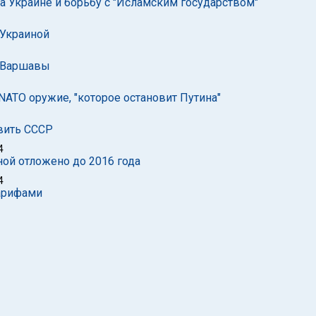
а Украине и борьбу с "Исламским государством"
 Украиной
и Варшавы
 NATO оружие, "которое остановит Путина"
овить СССР
4
ой отложено до 2016 года
4
арифами