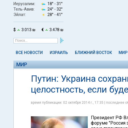
Иерусалим:
18° -
31°
Тель-Авив:
24° -
32°
Эйлат:
28° -
41°
$
3.013 ₪
€
3.478 ₪
ВСЕ НОВОСТИ
ИЗРАИЛЬ
БЛИЖНИЙ ВОСТОК
МИР
МИР
Путин: Украина сохра
целостность, если буд
время публикации: 02 октября 2014 г., 17:35 | последнее о
Президент РФ Вл
форуме "Россия з