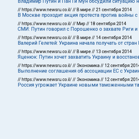
Владимир Путин и Пан Ги Мун обсудили ситуацию н
//
https://www.newsru.co.il/
//
В мире
//
21 сентября 2014
В Москве проходит акция протеста против войны с
//
https://www.newsru.co.il/
//
Мир
//
18 сентября 2014
СМИ: Путин говорил с Порошенко о захвате Риги 
//
https://www.newsru.co.il/
//
В мире
//
14 сентября 2014
Валерий Гелетей: Украина начала получать от стран
//
https://www.newsru.co.il/
//
В мире
//
13 сентября 2014
Яценюк: Путин хочет захватить Украину и восстан
//
https://www.newsru.co.il/
//
Экономика
//
12 сентября 201
Выполнение соглашения об ассоциации ЕС с Украин
//
https://www.newsru.co.il/
//
Экономика
//
12 сентября 201
Россия угрожает Украине новыми таможенными т