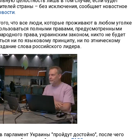
льную целостность лишь в том случае, если будет
жителей страны – без исключения, сообщает новостное
овости
.
того, что все люди, которые проживают в любом уголке
пользоваться полными правами, предусмотренными
родного права, украинским законом, никто не будет
ься ни по языковому принципу, ни по этническому
издание слова российского лидера..
 парламент Украины "пройдут достойно", после чего