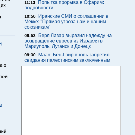
Попытка прорыва в Офарим:
11:13
щих
подробности
Иранские СМИ о соглашении в
й
10:50
Мекке: "Прямая угроза нам и нашим
союзникам"
Берл Лазар выразил надежду на
09:53
возвращение евреев из Израиля в
и
Мариуполь, Луганск и Донецк
Maan: Бен-Гвир вновь запретил
09:30
свидания палестинским заключенным
а о
стей
в
ший