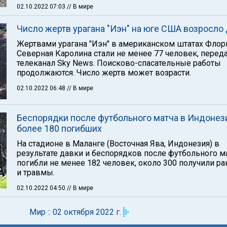
02.10.2022 07:03
// В мире
Число жертв урагана "Иэн" на юге США возросло 
Жертвами урагана "Иэн" в американском штатах Флор
Северная Каролина стали не менее 77 человек, перед
телеканал Sky News. Поисково-спасательные работы
продолжаются. Число жертв может возрасти.
02.10.2022 06:48
// В мире
Беспорядки после футбольного матча в Индонез
более 180 погибших
На стадионе в Маланге (Восточная Ява, Индонезия) в
результате давки и беспорядков после футбольного м
погибли не менее 182 человек, около 300 получили ра
и травмы.
02.10.2022 04:50
// В мире
Мир :: 02 октября 2022 г.