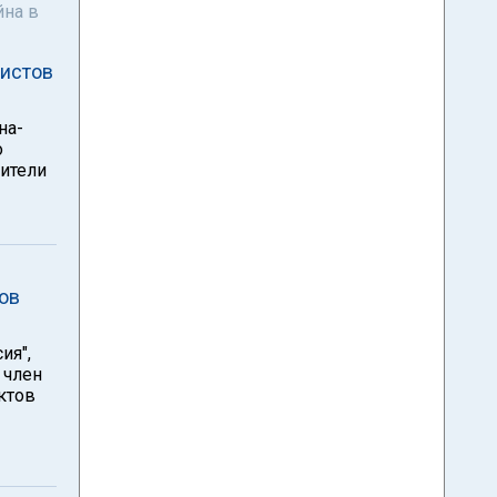
йна в
чистов
на-
о
ители
ов
ия",
 член
нктов