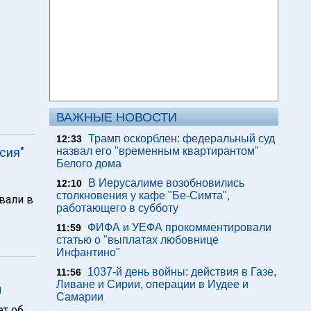
ВАЖНЫЕ НОВОСТИ
Трамп оскорблен: федеральный суд
12:33
сия"
назвал его "временным квартирантом"
Белого дома
В Иерусалиме возобновились
12:10
столкновения у кафе "Бе-Симта",
овали в
работающего в субботу
ФИФА и УЕФА прокомментировали
11:59
статью о "выплатах любовнице
Инфантино"
1037-й день войны: действия в Газе,
11:56
Ливане и Сирии, операции в Иудее и
ы
Самарии
ет об