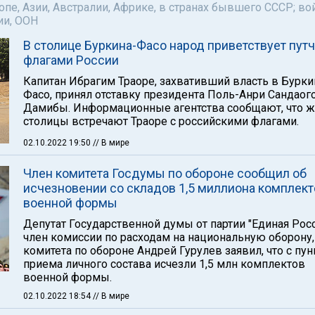
пе, Азии, Австралии, Африке, в странах бывшего СССР; во
ии, ООН
В столице Буркина-Фасо народ приветствует пут
флагами России
Капитан Ибрагим Траоре, захвативший власть в Бурки
Фасо, принял отставку президента Поль-Анри Сандаог
Дамибы. Информационные агентства сообщают, что ж
столицы встречают Траоре с российскими флагами.
02.10.2022 19:50
// В мире
Член комитета Госдумы по обороне сообщил об
исчезновении со складов 1,5 миллиона комплект
военной формы
Депутат Государственной думы от партии "Единая Росс
член комиссии по расходам на национальную оборону,
комитета по обороне Андрей Гурулев заявил, что с пу
приема личного состава исчезли 1,5 млн комплектов
военной формы.
02.10.2022 18:54
// В мире