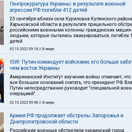
Генпрокуратура Украины: в результате военной
агрессии РФ погибли 412 детей
25 сентября вблизи села Куриловка Купянского район
Харьковской области в результате прицельного обстр
российскими военными колонны гражданских машин
людьми, которые пытались эвакуироваться, погибли 
детей.
02.10.2022 09:18
// В мире
ISW: Путин командует войсками, его больше забот
чем восток Украины
Американский Институт изучения войны отмечает, что
все большое оснований считать, что президент РФ В
Путин непосредственно руководит "специальной воен
операцией".
02.10.2022 09:08
// В мире
Армия РФ продолжает обстрелы Запорожья и
Днепропетровской области
Российские военные обстреляли украинский город