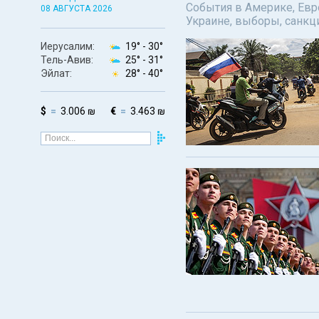
События в Америке, Евро
08 АВГУСТА 2026
Украине, выборы, санкц
Иерусалим:
19° -
30°
Тель-Авив:
25° -
31°
Эйлат:
28° -
40°
$
3.006 ₪
€
3.463 ₪