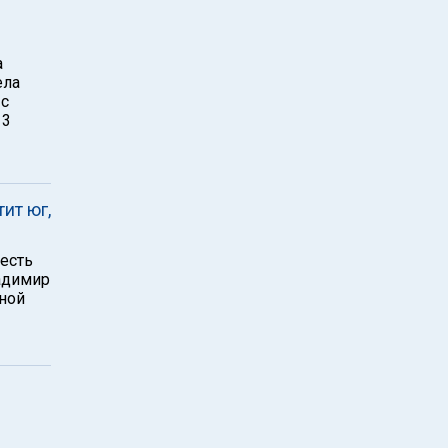
а
ела
 с
13
ит юг,
 есть
ладимир
ной