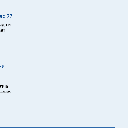
до 77
ида и
ает
ии:
атча
нения