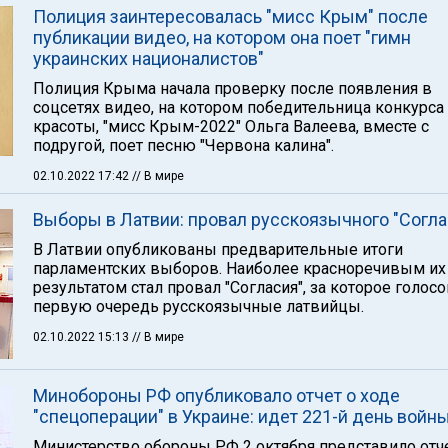
Полиция заинтересовалась "мисс Крым" после
публикации видео, на котором она поет "гимн
украинских националистов"
Полиция Крыма начала проверку после появления в
соцсетях видео, на котором победительница конкурса
красоты, "мисс Крым-2022" Ольга Валеева, вместе с
подругой, поет песню "Червона калина".
02.10.2022 17:42
// В мире
Выборы в Латвии: провал русскоязычного "Согла
В Латвии опубликованы предварительные итоги
парламентских выборов. Наиболее красноречивым их
результатом стал провал "Согласия", за которое голос
первую очередь русскоязычные латвийцы.
02.10.2022 15:13
// В мире
Минобороны РФ опубликовало отчет о ходе
"спецоперации" в Украине: идет 221-й день войн
Министерство обороны РФ 2 октября представило отч