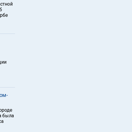
астной
б
ербе
ции
ом-
городе
а была
са