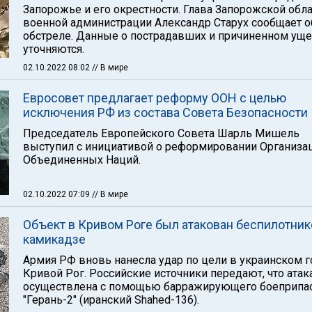
Запорожье и его окрестности. Глава Запорожской обл
военной администрации Александр Старух сообщает о
обстреле. Данные о пострадавших и причиненном ущ
уточняются.
02.10.2022 08:02
// В мире
Евросовет предлагает реформу ООН с целью
исключения РФ из состава Совета Безопасности
Председатель Европейского Совета Шарль Мишель
выступил с инициативой о реформировании Организа
Объединенных Наций.
02.10.2022 07:09
// В мире
Объект в Кривом Роге был атакован беспилотник
камикадзе
Армия РФ вновь нанесла удар по цели в украинском 
Кривой Рог. Российские источники передают, что атак
осуществлена с помощью барражирующего боеприпа
"Герань-2" (иранский Shahed-136).