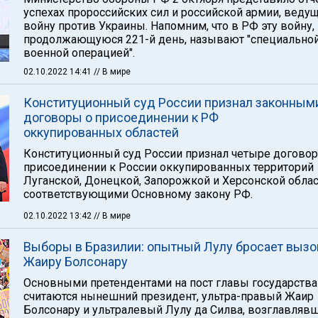
успехах пророссийских сил и российской армии, веду
войну против Украины. Напомним, что в РФ эту войну,
продолжающуюся 221-й день, называют "специально
военной операцией".
02.10.2022 14:41
// В мире
Конституционный суд России признал законным
договоры о присоединении к РФ
оккупированных областей
Конституционный суд России признал четыре договор
присоединении к России оккупированных территорий
Луганской, Донецкой, Запорожкой и Херсонской обла
соответствующими Основному закону РФ.
02.10.2022 13:42
// В мире
Выборы в Бразилии: опытный Лулу бросает вызо
Жаиру Болсонару
Основными претендентами на пост главы государства
считаются нынешний президент, ультра-правый Жаир
Болсонару и ультралевый Лулу да Силва, возглавляв