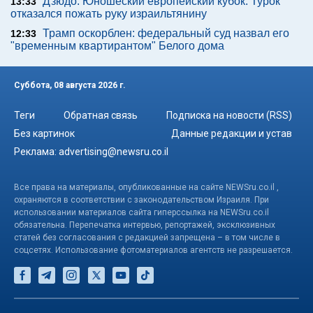
Дзюдо. Юношеский европейский кубок. Турок
13:33
отказался пожать руку израильтянину
Трамп оскорблен: федеральный суд назвал его
12:33
"временным квартирантом" Белого дома
Суббота, 08 августа 2026 г.
Теги
Обратная связь
Подписка на новости (RSS)
Без картинок
Данные редакции и устав
Реклама:
advertising@newsru.co.il
Все права на материалы, опубликованные на сайте NEWSru.co.il ,
охраняются в соответствии с законодательством Израиля. При
использовании материалов сайта гиперссылка на NEWSru.co.il
обязательна. Перепечатка интервью, репортажей, эксклюзивных
статей без согласования с редакцией запрещена – в том числе в
соцсетях. Использование фотоматериалов агентств не разрешается.