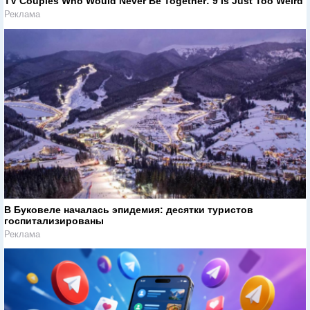
TV Couples Who Would Never Be Together: 9 Is Just Too Weird
Реклама
В Буковеле началась эпидемия: десятки туристов
госпитализированы
Реклама