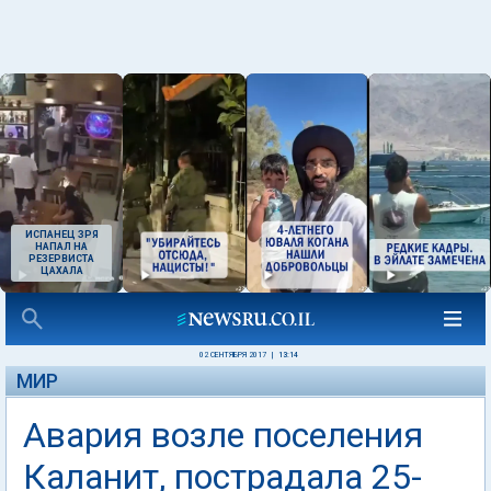
ИСПАНЕЦ ЗРЯ
НАПАЛ НА
РЕЗЕРВИСТА
ЦАХАЛА
02 СЕНТЯБРЯ 2017
|
13:14
МИР
Авария возле поселения
Каланит, пострадала 25-