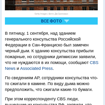
Getty Images. Фото: Дж.Салливан
ВСЕ ФОТО
В пятницу, 1 сентября, над зданием
генерального консульства Российской
Федерации в Сан-Франциско был замечен
черный дым. К зданию консульства прибыли
пожарные, но сотрудники дипмиссии заявили,
что не нуждаются в их помощи, сообщают
CBS
News
и
Associated Press
.
По сведениям AP, сотрудники консульства что-
то сжигали в камине. По виду дыма можно
предположить, что сжигали какие-то бумаги.
При этом корреспонденту CBS люди,
вышедшие из консульства РФ, заявили, что