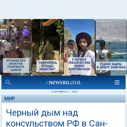
ИСПАНЕЦ ЗРЯ
НАПАЛ НА
РЕЗЕРВИСТА
ЦАХАЛА
02 СЕНТЯБРЯ 2017
|
23:05
МИР
Черный дым над
консульством РФ в Сан-