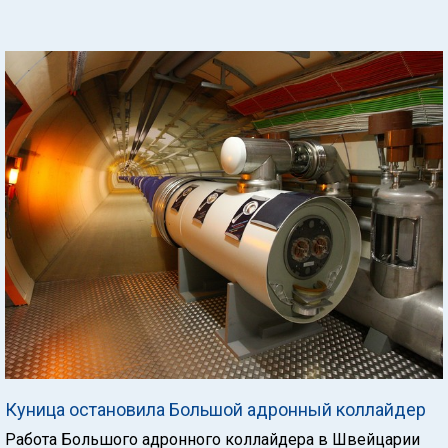
Куница остановила Большой адронный коллайдер
Работа Большого адронного коллайдера в Швейцарии