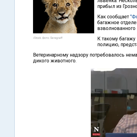
львенка. Нескол
прибыл из Грозн
Как сообщает
"Ф
багажное отделе
взволнованного 
К такому багажу
iStock. Фото: Seregraff
полицию, предст
Ветеринарному надзору потребовалось нема
дикого животного.