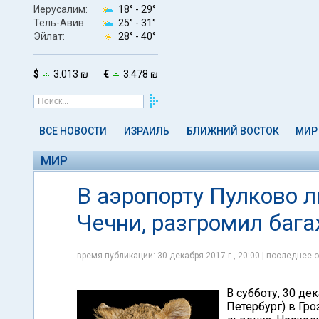
Иерусалим:
18° -
29°
Тель-Авив:
25° -
31°
Эйлат:
28° -
40°
$
3.013 ₪
€
3.478 ₪
ВСЕ НОВОСТИ
ИЗРАИЛЬ
БЛИЖНИЙ ВОСТОК
МИР
МИР
В аэропорту Пулково л
Чечни, разгромил баг
время публикации: 30 декабря 2017 г., 20:00 | последнее о
В субботу, 30 де
Петербург) в Гр