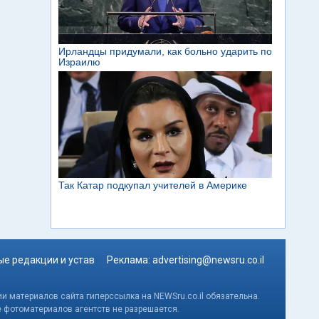
е редакции и устав
Реклама:
advertising@newsru.co.il
и материалов сайта гиперссылка на NEWSru.co.il обязательна.
е фотоматериалов агентств не разрешается.