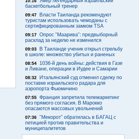
Умер легендарный израильский
10:16
баскетбольный тренер
Власти Таиланда рекомендуют
09:47
туристам использовать чемоданы с
сертифицированным замком TSA
Опрос "Mаарива": предвыборный
09:17
расклад за неделю не изменился
В Таиланде ученик открыл стрельбу
09:03
в школе: множество убитых и раненых
1036-й день войны: действия в Газе
08:54
и Ливане, операции в Иудее и Самарии
Итальянский суд отменил сделку по
08:32
поставке израильского радара для
аэропорта Фьюмичино
Франция запретила телемаркетинг
07:55
без прямого согласия. В Марокко
опасаются массовых увольнений
"Мекорот" обратилась в БАГАЦ с
07:36
петицией против правительства и
муниципалитетов