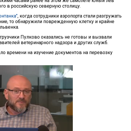
ькими часами ранее на этом же самолете юный лев
ого в российскую северную столицу.
онтанка"
, когда сотрудники аэропорта стали разгружать
ние, то обнаружили поврежденную клетку и крайне
львенка.
 грузчики Пулково оказались не готовы и вызвали
авителей ветеринарного надзора и других служб.
ло времени на изучение документов на перевозку