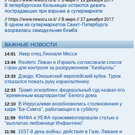
//
https://www.newsru.co.il/
//
В мире
//
28 декабря 2017
В петербургских больницах остаются девять
пострадавших при взрыве в супермаркете
//
https://www.newsru.co.il/
//
В мире
//
27 декабря 2017
В одном из супермаркетов Санкт-Петербурга
взорвалась самодельная бомба
ВАЖНЫЕ НОВОСТИ
Умер отец Лионеля Месси
14:01
Reuters: Ливан и Израиль согласовали список
13:44
стран для контроля за разоружением "Хизбаллы"
Дзюдо. Юношеский европейский кубок. Турок
13:33
отказался пожать руку израильтянину
Трамп оскорблен: федеральный суд назвал его
12:33
"временным квартирантом" Белого дома
В Иерусалиме возобновились столкновения у
12:10
кафе "Бе-Симта", работающего в субботу
ФИФА и УЕФА прокомментировали статью о
11:59
"выплатах любовнице Инфантино"
1037-й день войны: действия в Газе, Ливане и
11:56