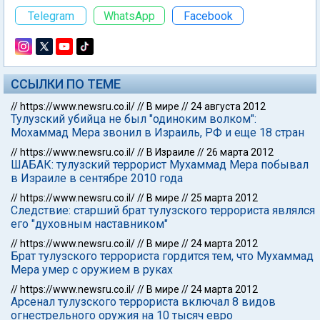
Telegram
WhatsApp
Facebook
ССЫЛКИ ПО ТЕМЕ
//
https://www.newsru.co.il/
//
В мире
//
24 августа 2012
Тулузский убийца не был "одиноким волком":
Мохаммад Мера звонил в Израиль, РФ и еще 18 стран
//
https://www.newsru.co.il/
//
В Израиле
//
26 марта 2012
ШАБАК: тулузский террорист Мухаммад Мера побывал
в Израиле в сентябре 2010 года
//
https://www.newsru.co.il/
//
В мире
//
25 марта 2012
Следствие: старший брат тулузского террориста являлся
его "духовным наставником"
//
https://www.newsru.co.il/
//
В мире
//
24 марта 2012
Брат тулузского террориста гордится тем, что Мухаммад
Мера умер с оружием в руках
//
https://www.newsru.co.il/
//
В мире
//
24 марта 2012
Арсенал тулузского террориста включал 8 видов
огнестрельного оружия на 10 тысяч евро