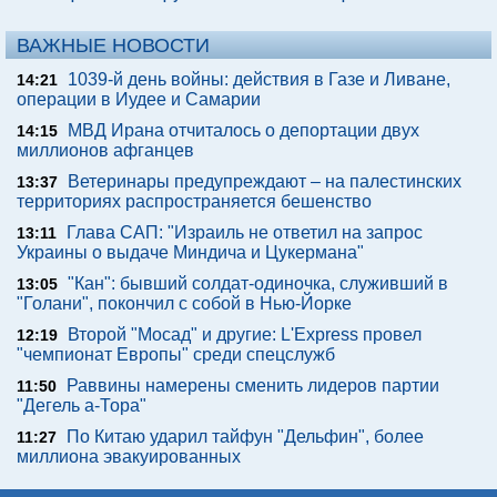
ВАЖНЫЕ НОВОСТИ
1039-й день войны: действия в Газе и Ливане,
14:21
операции в Иудее и Самарии
МВД Ирана отчиталось о депортации двух
14:15
миллионов афганцев
Ветеринары предупреждают – на палестинских
13:37
территориях распространяется бешенство
Глава САП: "Израиль не ответил на запрос
13:11
Украины о выдаче Миндича и Цукермана"
"Кан": бывший солдат-одиночка, служивший в
13:05
"Голани", покончил с собой в Нью-Йорке
Второй "Мосад" и другие: L'Express провел
12:19
"чемпионат Европы" среди спецслужб
Раввины намерены сменить лидеров партии
11:50
"Дегель а-Тора"
По Китаю ударил тайфун "Дельфин", более
11:27
миллиона эвакуированных