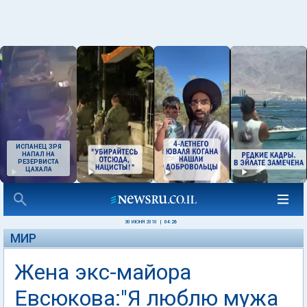
ИСПАНЕЦ ЗРЯ
НАПАЛ НА
РЕЗЕРВИСТА
ЦАХАЛА
30 ИЮНЯ 2010
|
04:26
МИР
Жена экс-майора
Евсюкова:"Я люблю мужа