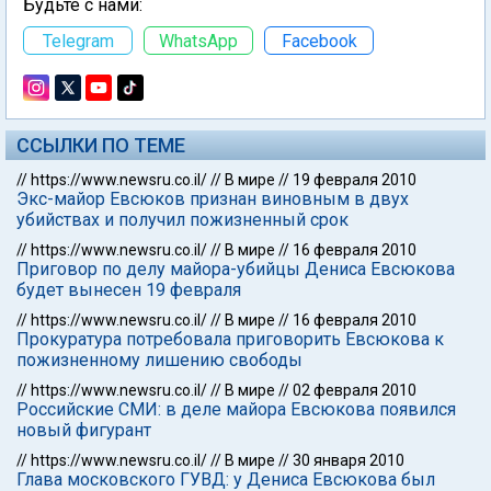
Будьте с нами:
Telegram
WhatsApp
Facebook
ССЫЛКИ ПО ТЕМЕ
//
https://www.newsru.co.il/
//
В мире
//
19 февраля 2010
Экс-майор Евсюков признан виновным в двух
убийствах и получил пожизненный срок
//
https://www.newsru.co.il/
//
В мире
//
16 февраля 2010
Приговор по делу майора-убийцы Дениса Евсюкова
будет вынесен 19 февраля
//
https://www.newsru.co.il/
//
В мире
//
16 февраля 2010
Прокуратура потребовала приговорить Евсюкова к
пожизненному лишению свободы
//
https://www.newsru.co.il/
//
В мире
//
02 февраля 2010
Российские СМИ: в деле майора Евсюкова появился
новый фигурант
//
https://www.newsru.co.il/
//
В мире
//
30 января 2010
Глава московского ГУВД: у Дениса Евсюкова был