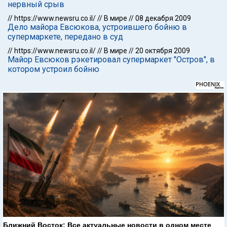
нервный срыв
//
https://www.newsru.co.il/
//
В мире
//
08 декабря 2009
Дело майора Евсюкова, устроившего бойню в
супермаркете, передано в суд
//
https://www.newsru.co.il/
//
В мире
//
20 октября 2009
Майор Евсюков рэкетировал супермаркет "Остров", в
котором устроил бойню
Ближний Восток: Все актуальные новости в одном месте