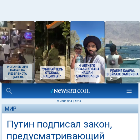
ИСПАНЕЦ ЗРЯ
НАПАЛ НА
РЕЗЕРВИСТА
ЦАХАЛА
30 ИЮНЯ 2014
|
02:15
МИР
Путин подписал закон,
предусматривающий