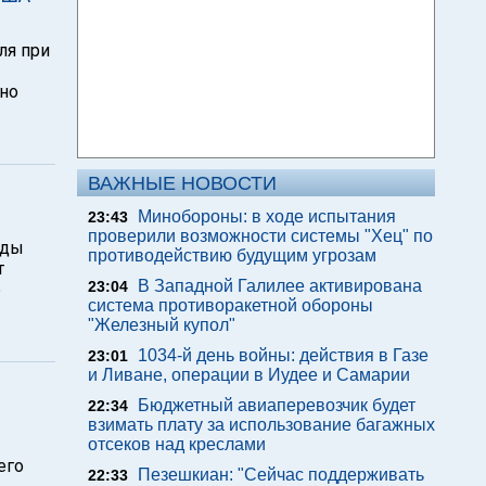
ля при
вно
ВАЖНЫЕ НОВОСТИ
Минобороны: в ходе испытания
23:43
проверили возможности системы "Хец" по
яды
противодействию будущим угрозам
т
В Западной Галилее активирована
23:04
б
система противоракетной обороны
"Железный купол"
1034-й день войны: действия в Газе
23:01
и Ливане, операции в Иудее и Самарии
Бюджетный авиаперевозчик будет
22:34
взимать плату за использование багажных
отсеков над креслами
его
Пезешкиан: "Сейчас поддерживать
22:33