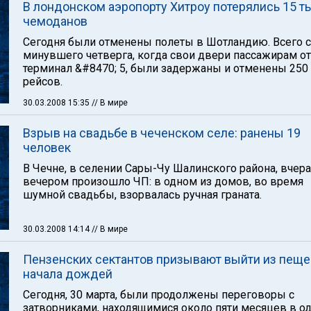
В лондонском аэропорту Хитроу потерялись 15 т
чемоданов
Сегодня были отменены полеты в Шотландию. Всего с
минувшего четверга, когда свои двери пассажирам о
терминал &#8470; 5, были задержаны и отменены 250
рейсов.
30.03.2008 15:35
// В мире
Взрыв на свадьбе в чеченском селе: ранены 19
человек
В Чечне, в селении Сары-Чу Шалинского района, вчера
вечером произошло ЧП: в одном из домов, во время
шумной свадьбы, взорвалась ручная граната.
30.03.2008 14:14
// В мире
Пензенских сектантов призывают выйти из пещ
начала дождей
Сегодня, 30 марта, были продолжены переговоры с
затворниками, находящимися около пяти месяцев в од