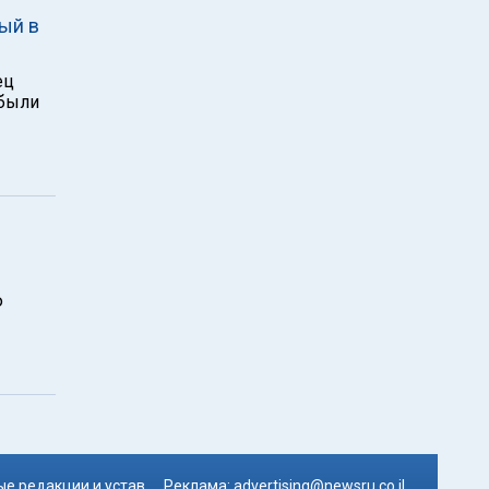
ый в
ец
 были
ю
е редакции и устав
Реклама:
advertising@newsru.co.il