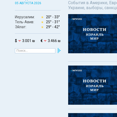
События в Америке, Евро
05 АВГУСТА 2026
Украине, выборы, санкц
Иерусалим:
20° -
33°
Тель-Авив:
25° -
31°
Эйлат:
29° -
42°
$
3.001 ₪
€
3.466 ₪