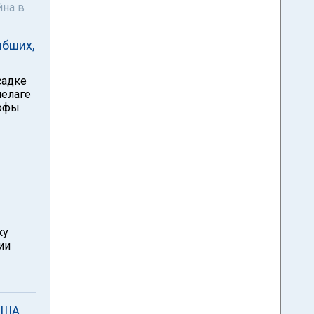
йна в
ибших,
садке
пелаге
рофы
ку
ии
США