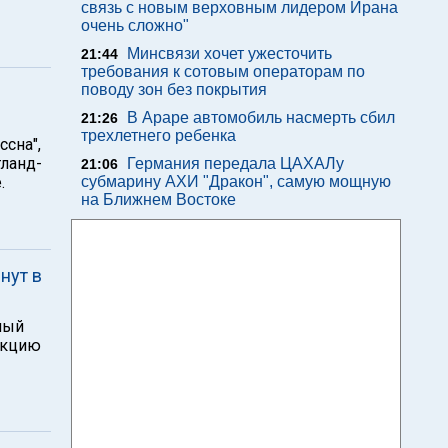
связь с новым верховным лидером Ирана
очень сложно"
Минсвязи хочет ужесточить
21:44
требования к сотовым операторам по
поводу зон без покрытия
В Араре автомобиль насмерть сбил
21:26
трехлетнего ребенка
ссна",
тланд-
Германия передала ЦАХАЛу
21:06
.
субмарину АХИ "Дракон", самую мощную
на Ближнем Востоке
нут в
ный
акцию