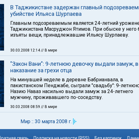
В Таджикистане задержан главный подозреваем
убийстве Ильяса Шурпаева
Главным подозреваемым является 24-летний урожен
Таджикистана Масруджон Ятимов. При обыске у него
изъяты вещи, принадлежавшие Ильясу Шурпаеву.
30.03.2008 12:14
// В мире
"Закон Вани": 9-летнюю девочку выдали замуж, в
наказание за грехи отца
На минувшей неделе в деревне Бабрианвала, в
пакистанском Пенджабе, сыграли "свадьбу": 9-летню
Назию Наваз насильно выдали замуж за 24-летнего
мужчину, проживавшего по-соседству.
30.03.2008 08:59
// В мире
Мир :: 30 марта 2008 г.
братная связь
Подписка на новости (RSS)
Без картинок
Данны