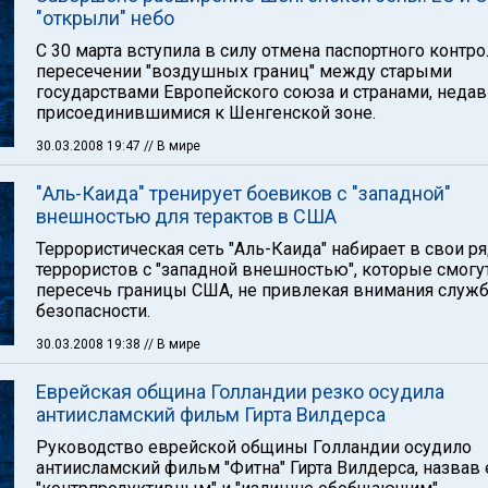
"открыли" небо
С 30 марта вступила в силу отмена паспортного контро
пересечении "воздушных границ" между старыми
государствами Европейского союза и странами, неда
присоединившимися к Шенгенской зоне.
30.03.2008 19:47
// В мире
"Аль-Каида" тренирует боевиков с "западной"
внешностью для терактов в США
Террористическая сеть "Аль-Каида" набирает в свои р
террористов с "западной внешностью", которые смогу
пересечь границы США, не привлекая внимания служ
безопасности.
30.03.2008 19:38
// В мире
Еврейская община Голландии резко осудила
антиисламский фильм Гирта Вилдерса
Руководство еврейской общины Голландии осудило
антиисламский фильм "Фитна" Гирта Вилдерса, назвав 