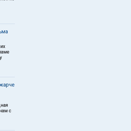
ьма
ших
ламе
у
 жарче
дная
нам с