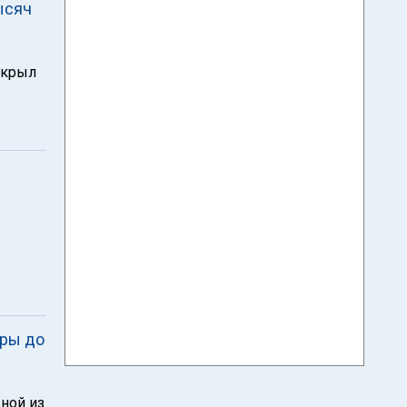
ысяч
ткрыл
еры до
ной из