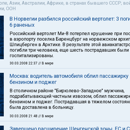
пе, Азии, Австралии, Африке, в странах бывшего СССР; во
ии, ООН
В Норвегии разбился российский вертолет: 3 пог
6 раненых
Российский вертолет Ми-8 потерпел крушение при по
в аэропорту поселка Баренцбург на норвежском архи
Шпицберген в Арктике. В результате этой авиакатаст
погибли три человека, еще шесть пострадавших были
госпитализированы.
30.03.2008 22:37
// В мире
Москва: водитель автомобиля облил пассажирку
бензином и поджег
В столичном районе "Бирюлево-Западное" мужчина,
подрабатывающий частным извозом, облил пассажир
бензином и поджег. Пострадавшая в тяжелом состоян
была доставлена в больницу.
30.03.2008 21:48
// В мире
Завершено расширение Шенгенской зоны. ЕС и 