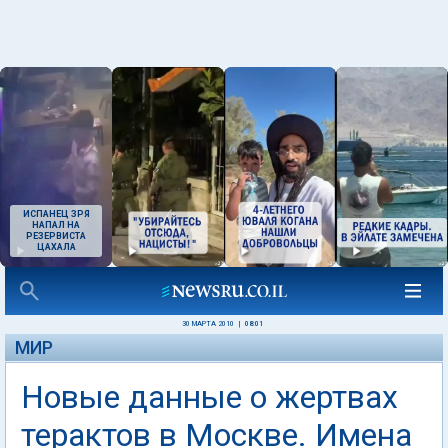
ИСПАНЕЦ ЗРЯ
НАПАЛ НА
РЕЗЕРВИСТА
ЦАХАЛА
30 МАРТА 2010
|
08:01
МИР
Новые данные о жертвах
терактов в Москве. Имена