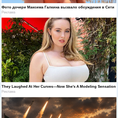
Фото дочери Максима Галкина вызвало обсуждения в Сети
Реклама
They Laughed At Her Curves—Now She's A Modeling Sensation
Реклама