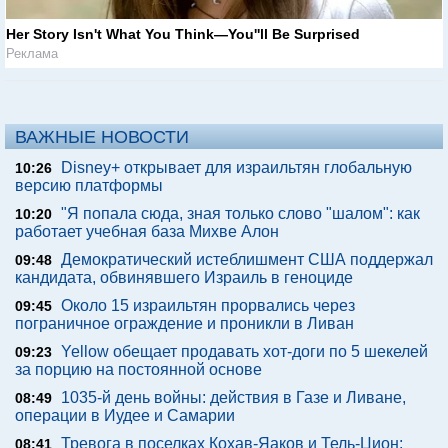
Her Story Isn't What You Think—You''ll Be Surprised
Реклама
ВАЖНЫЕ НОВОСТИ
Disney+ открывает для израильтян глобальную
10:26
версию платформы
"Я попала сюда, зная только слово "шалом": как
10:20
работает учебная база Михве Алон
Демократический истеблишмент США поддержал
09:48
кандидата, обвинявшего Израиль в геноциде
Около 15 израильтян прорвались через
09:45
пограничное ограждение и проникли в Ливан
Yellow обещает продавать хот-доги по 5 шекелей
09:23
за порцию на постоянной основе
1035-й день войны: действия в Газе и Ливане,
08:49
операции в Иудее и Самарии
Тревога в поселках Кохав-Яаков и Тель-Цион:
08:41