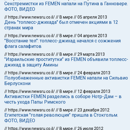
Секстремистки из FEMEN напали на Путина в Ганновере.
ФОТО, ВИДЕО
//
https://www.newsru.co.il/
//
В мире
//
05 апреля 2013
День "топлесс-джихада" был отмечен акциями в 12
странах мира
//
https://www.newsru.co.il/
//
В мире
//
04 апреля 2013
"Восстание тел": топлесс-джихад начался с сожжения
флага салафитов
//
https://www.newsru.co.il/
//
В мире
//
29 марта 2013
"Израильские проститутки" из FEMEN объявили топлесс-
джихад в защиту Амины
//
https://www.newsru.co.il/
//
В мире
//
24 февраля 2013
Полуобнаженные активистки FEMEN напали на Сильвио
Берлускони
//
https://www.newsru.co.il/
//
В мире
//
12 февраля 2013
Активистки FEMEN разделись в соборе Нотр-Дам – в
честь ухода Папы Римского
//
https://www.newsru.co.il/
//
В мире
//
23 декабря 2012
Египетская "голая революция" пришла в Стокгольм.
ФОТО, ВИДЕО
//
https://www.newsru.co.il/
//
В мире
//
26 июля 2012