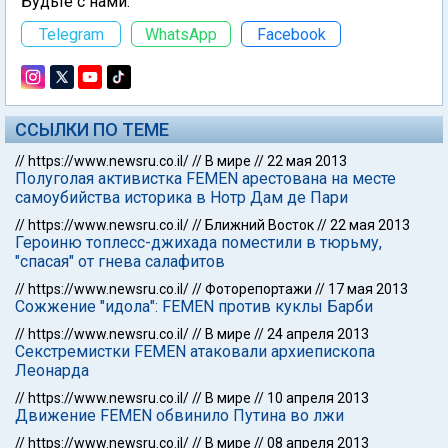
Будьте с нами:
Telegram
WhatsApp
Facebook
ССЫЛКИ ПО ТЕМЕ
//
https://www.newsru.co.il/
//
В мире
//
22 мая 2013
Полуголая активистка FEMEN арестована на месте
самоубийства историка в Нотр Дам де Пари
//
https://www.newsru.co.il/
//
Ближний Восток
//
22 мая 2013
Героиню топлесс-джихада поместили в тюрьму,
"спасая" от гнева салафитов
//
https://www.newsru.co.il/
//
Фоторепортажи
//
17 мая 2013
Сожжение "идола": FEMEN против куклы Барби
//
https://www.newsru.co.il/
//
В мире
//
24 апреля 2013
Секстремистки FEMEN атаковали архиепископа
Леонарда
//
https://www.newsru.co.il/
//
В мире
//
10 апреля 2013
Движение FEMEN обвинило Путина во лжи
//
https://www.newsru.co.il/
//
В мире
//
08 апреля 2013