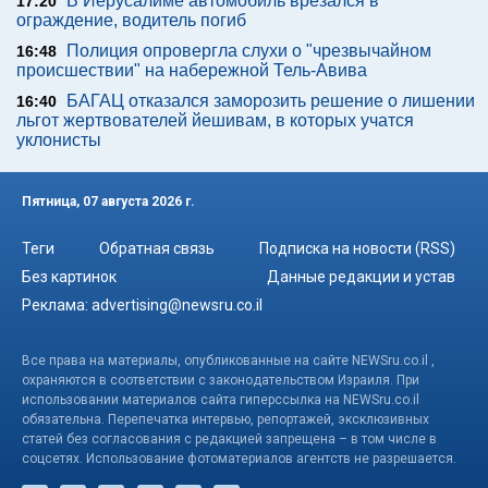
В Иерусалиме автомобиль врезался в
17:20
ограждение, водитель погиб
Полиция опровергла слухи о "чрезвычайном
16:48
происшествии" на набережной Тель-Авива
БАГАЦ отказался заморозить решение о лишении
16:40
льгот жертвователей йешивам, в которых учатся
уклонисты
Пятница, 07 августа 2026 г.
Теги
Обратная связь
Подписка на новости (RSS)
Без картинок
Данные редакции и устав
Реклама:
advertising@newsru.co.il
Все права на материалы, опубликованные на сайте NEWSru.co.il ,
охраняются в соответствии с законодательством Израиля. При
использовании материалов сайта гиперссылка на NEWSru.co.il
обязательна. Перепечатка интервью, репортажей, эксклюзивных
статей без согласования с редакцией запрещена – в том числе в
соцсетях. Использование фотоматериалов агентств не разрешается.