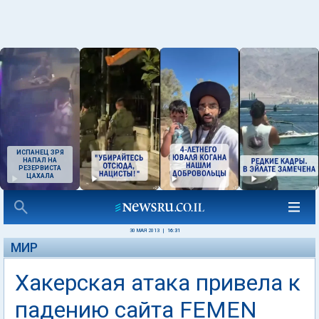
ИСПАНЕЦ ЗРЯ
НАПАЛ НА
РЕЗЕРВИСТА
ЦАХАЛА
30 МАЯ 2013
|
16:31
МИР
Хакерская атака привела к
падению сайта FEMEN