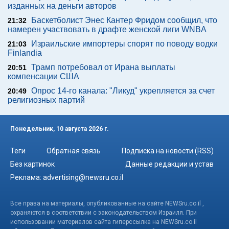
изданных на деньги авторов
Баскетболист Энес Кантер Фридом сообщил, что
21:32
намерен участвовать в драфте женской лиги WNBA
Израильские импортеры спорят по поводу водки
21:03
Finlandia
Трамп потребовал от Ирана выплаты
20:51
компенсации США
Опрос 14-го канала: "Ликуд" укрепляется за счет
20:49
религиозных партий
Понедельник, 10 августа 2026 г.
Теги
Обратная связь
Подписка на новости (RSS)
Без картинок
Данные редакции и устав
Реклама:
advertising@newsru.co.il
Все права на материалы, опубликованные на сайте NEWSru.co.il ,
охраняются в соответствии с законодательством Израиля. При
использовании материалов сайта гиперссылка на NEWSru.co.il