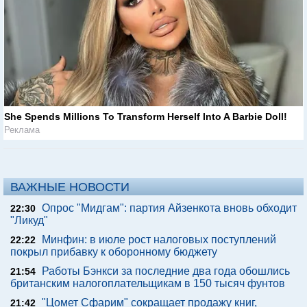
She Spends Millions To Transform Herself Into A Barbie Doll!
Реклама
ВАЖНЫЕ НОВОСТИ
Опрос "Мидгам": партия Айзенкота вновь обходит
22:30
"Ликуд"
Минфин: в июле рост налоговых поступлений
22:22
покрыл прибавку к оборонному бюджету
Работы Бэнкси за последние два года обошлись
21:54
британским налогоплательщикам в 150 тысяч фунтов
"Цомет Сфарим" сокращает продажу книг,
21:42