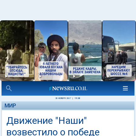
30 НОЯБРЯ 2007
|
19:38
МИР
Движение "Наши"
возвестило о победе