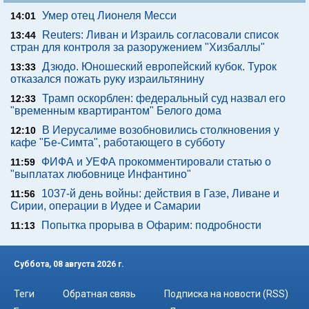
Умер отец Лионеля Месси
14:01
Reuters: Ливан и Израиль согласовали список
13:44
стран для контроля за разоружением "Хизбаллы"
Дзюдо. Юношеский европейский кубок. Турок
13:33
отказался пожать руку израильтянину
Трамп оскорблен: федеральный суд назвал его
12:33
"временным квартирантом" Белого дома
В Иерусалиме возобновились столкновения у
12:10
кафе "Бе-Симта", работающего в субботу
ФИФА и УЕФА прокомментировали статью о
11:59
"выплатах любовнице Инфантино"
1037-й день войны: действия в Газе, Ливане и
11:56
Сирии, операции в Иудее и Самарии
Попытка прорыва в Офарим: подробности
11:13
Суббота, 08 августа 2026 г.
Теги
Обратная связь
Подписка на новости (RSS)