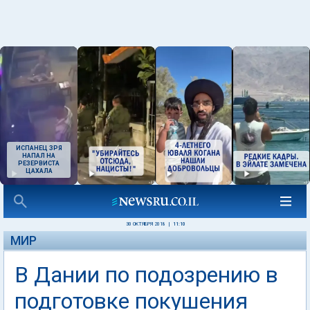
ИСПАНЕЦ ЗРЯ
НАПАЛ НА
РЕЗЕРВИСТА
ЦАХАЛА
30 ОКТЯБРЯ 2018
|
11:10
МИР
В Дании по подозрению в
подготовке покушения