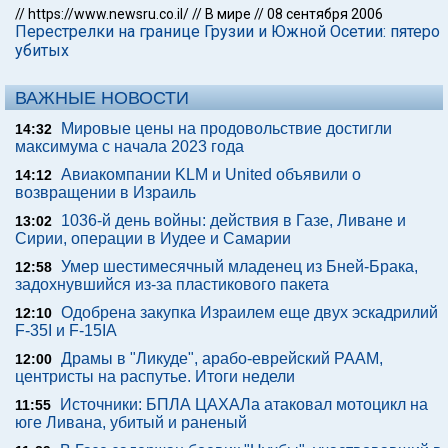
//
https://www.newsru.co.il/
//
В мире
//
08 сентября 2006
Перестрелки на границе Грузии и Южной Осетии: пятеро
убитых
ВАЖНЫЕ НОВОСТИ
Мировые цены на продовольствие достигли
14:32
максимума с начала 2023 года
Авиакомпании KLM и United объявили о
14:12
возвращении в Израиль
1036-й день войны: действия в Газе, Ливане и
13:02
Сирии, операции в Иудее и Самарии
Умер шестимесячный младенец из Бней-Брака,
12:58
задохнувшийся из-за пластикового пакета
Одобрена закупка Израилем еще двух эскадрилий
12:10
F-35I и F-15IA
Драмы в "Ликуде", арабо-еврейский РААМ,
12:00
центристы на распутье. Итоги недели
Источники: БПЛА ЦАХАЛа атаковал мотоцикл на
11:55
юге Ливана, убитый и раненый