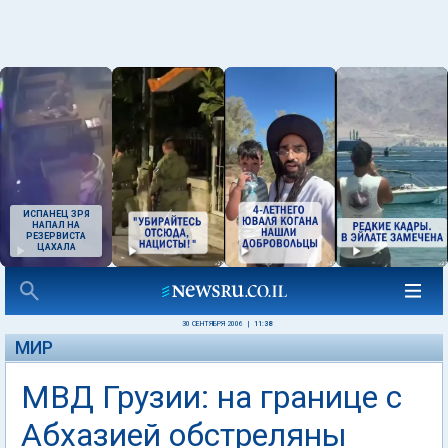
ИСПАНЕЦ ЗРЯ
НАПАЛ НА
РЕЗЕРВИСТА
ЦАХАЛА
30 СЕНТЯБРЯ 2006
|
11:38
МИР
МВД Грузии: на границе с
Абхазией обстреляны