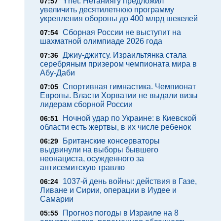
Ynet: Нетаниягу предложил
07:57
увеличить десятилетнюю программу
укрепления обороны до 400 млрд шекелей
Сборная России не выступит на
07:54
шахматной олимпиаде 2026 года
Джиу-джитсу. Израильтянка стала
07:36
серебряным призером чемпионата мира в
Абу-Даби
Спортивная гимнастика. Чемпионат
07:05
Европы. Власти Хорватии не выдали визы
лидерам сборной России
Ночной удар по Украине: в Киевской
06:51
области есть жертвы, в их числе ребенок
Британские консерваторы
06:29
выдвинули на выборы бывшего
неонациста, осужденного за
антисемитскую травлю
1037-й день войны: действия в Газе,
06:24
Ливане и Сирии, операции в Иудее и
Самарии
Прогноз погоды в Израиле на 8
05:55