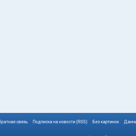
братная связь
Подписка на новости (RSS)
Без картинок
Данны