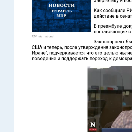
энергетику и по
Как сообщили РИ
действие в сенат
В преамбуле док
поставляющие в
RTV International
Законопроект бы
США и теперь, после утверждения законопро
Иране", подчеркивается, что его целью явля
поведение и поддержать переход к демократ