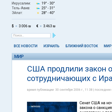
Иерусалим:
19° -
30°
Тель-Авив:
25° -
31°
Эйлат:
28° -
40°
$
3.006 ₪
€
3.463 ₪
ВСЕ НОВОСТИ
ИЗРАИЛЬ
БЛИЖНИЙ ВОСТОК
МИР
МИР
США продлили закон о
сотрудничающих с Ир
время публикации: 30 сентября 2006 г., 11:38 | последнее 
Сенат США на ноч
закона о санкци