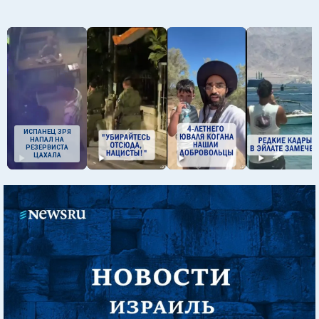
ИСПАНЕЦ ЗРЯ
НАПАЛ НА
РЕЗЕРВИСТА
ЦАХАЛА