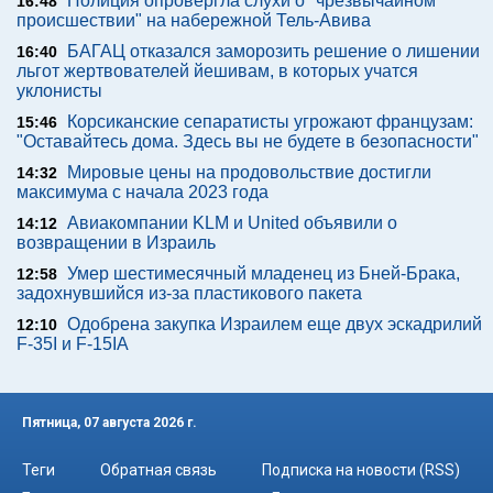
Полиция опровергла слухи о "чрезвычайном
16:48
происшествии" на набережной Тель-Авива
БАГАЦ отказался заморозить решение о лишении
16:40
льгот жертвователей йешивам, в которых учатся
уклонисты
Корсиканские сепаратисты угрожают французам:
15:46
"Оставайтесь дома. Здесь вы не будете в безопасности"
Мировые цены на продовольствие достигли
14:32
максимума с начала 2023 года
Авиакомпании KLM и United объявили о
14:12
возвращении в Израиль
Умер шестимесячный младенец из Бней-Брака,
12:58
задохнувшийся из-за пластикового пакета
Одобрена закупка Израилем еще двух эскадрилий
12:10
F-35I и F-15IA
Пятница, 07 августа 2026 г.
Теги
Обратная связь
Подписка на новости (RSS)