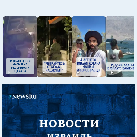
ИСПАНЕЦ ЗРЯ
НАПАЛ НА
РЕЗЕРВИСТА
ЦАХАЛА