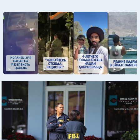
ИСПАНЕЦ ЗРЯ
НАПАЛ НА
РЕЗЕРВИСТА
ЦАХАЛА