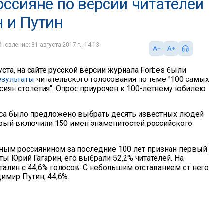
ссияне по версии читателей
н и Путин
новление: 31 августа 2017 г., 14:13
густа, на сайте русской версии журнала Forbes были
езультаты
читательского голосования по теме "100 самых
сиян столетия". Опрос приурочен к 100-летнему юбилею
са было предложено выбрать десять известных людей
торый включили 150 имен знаменитостей российского
ым россиянином за последние 100 лет признан первый
ы Юрий Гагарин, его выбрали 52,2% читателей. На
талин с 44,6% голосов. С небольшим отставанием от него
имир Путин, 44,6%.