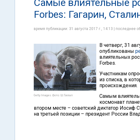
Самые влиятельные ро
Forbes: Гагарин, Стали
время публикации: 31 августа 2017 г., 14:13 | последнее об
В четверг, 31 ав
опубликованы
р
влиятельных рос
Forbes.
Участникам опро
из списка, в ко
происхождения.
Самым влиятельн
Getty Images. Фото: Ш.Гэллап
космонавт планет
втором месте – советский диктатор Иосиф С
на третьей позиции – президент России Влад