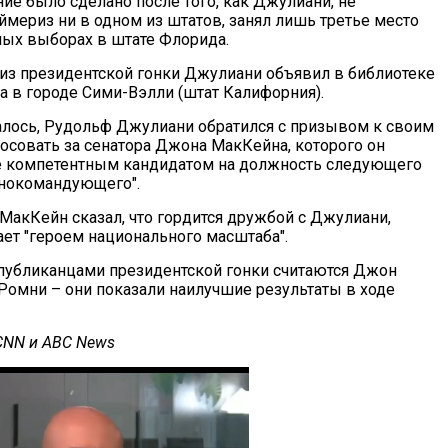
ие было сделано после того, как Джулиани, не
мериз ни в одном из штатов, занял лишь третье место
ных выборах в штате Флорида.
из президентской гонки Джулиани объявил в библиотеке
а в городе Сими-Вэлли (штат Калифорния).
алось, Рудольф Джулиани обратился с призывом к своим
лосовать за сенатора Джона МакКейна, которого он
е компетентным кандидатом на должность следующего
внокомандующего".
 МакКейн сказал, что гордится дружбой с Джулиани,
ает "героем национального масштаба".
убликанцами президентской гонки считаются Джон
Ромни – они показали наилучшие результаты в ходе
CNN и ABC News