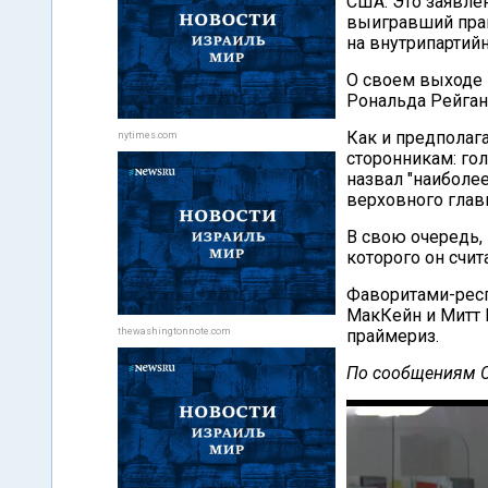
США. Это заявлен
выигравший прай
на внутрипартий
О своем выходе 
Рональда Рейган
Как и предполаг
nytimes.com
сторонникам: го
назвал "наиболе
верховного гла
В свою очередь,
которого он счит
Фаворитами-респ
МакКейн и Митт 
thewashingtonnote.com
праймериз.
По сообщениям 