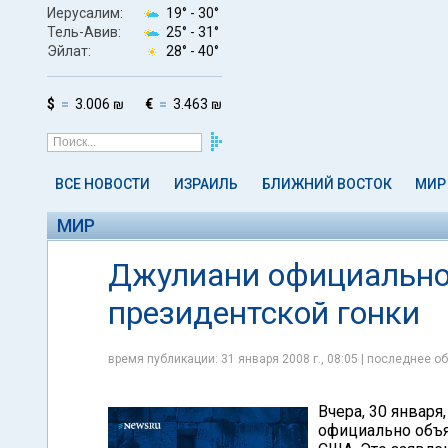
Иерусалим:
19° -
30°
Тель-Авив:
25° -
31°
Эйлат:
28° -
40°
$
3.006 ₪
€
3.463 ₪
ВСЕ НОВОСТИ
ИЗРАИЛЬ
БЛИЖНИЙ ВОСТОК
МИР
МИР
Джулиани официально
президентской гонки
время публикации: 31 января 2008 г., 08:05 | последнее об
Вчера, 30 январ
официально объяв