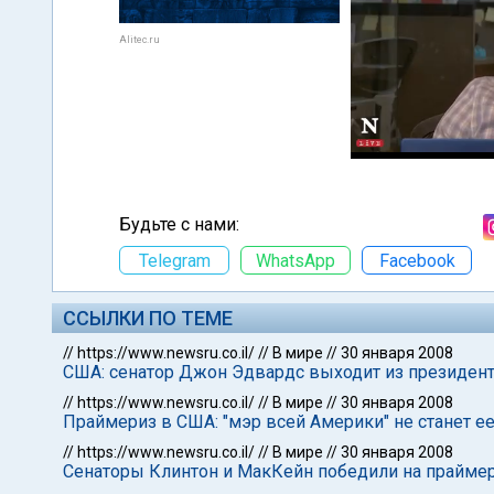
Alitec.ru
Будьте с нами:
Telegram
WhatsApp
Facebook
ССЫЛКИ ПО ТЕМЕ
//
https://www.newsru.co.il/
//
В мире
//
30 января 2008
США: сенатор Джон Эдвардс выходит из президент
//
https://www.newsru.co.il/
//
В мире
//
30 января 2008
Праймериз в США: "мэр всей Америки" не станет е
//
https://www.newsru.co.il/
//
В мире
//
30 января 2008
Сенаторы Клинтон и МакКейн победили на прайме