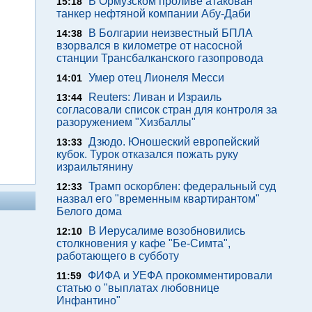
В Ормузском проливе атакован
15:18
танкер нефтяной компании Абу-Даби
В Болгарии неизвестный БПЛА
14:38
взорвался в километре от насосной
станции Трансбалканского газопровода
Умер отец Лионеля Месси
14:01
Reuters: Ливан и Израиль
13:44
согласовали список стран для контроля за
разоружением "Хизбаллы"
Дзюдо. Юношеский европейский
13:33
кубок. Турок отказался пожать руку
израильтянину
Трамп оскорблен: федеральный суд
12:33
назвал его "временным квартирантом"
Белого дома
В Иерусалиме возобновились
12:10
столкновения у кафе "Бе-Симта",
работающего в субботу
ФИФА и УЕФА прокомментировали
11:59
статью о "выплатах любовнице
Инфантино"