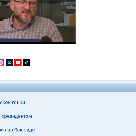
ской гонки
е президентом
риз во Флориде