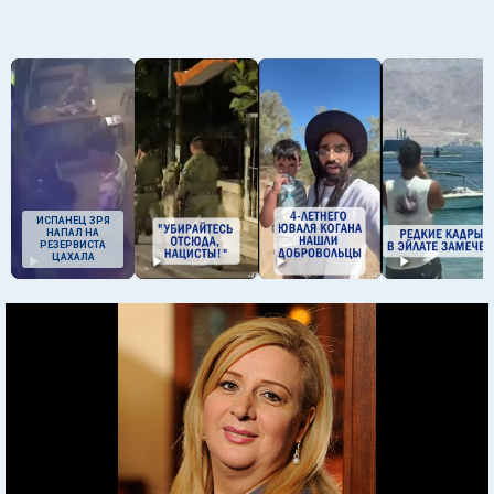
ИСПАНЕЦ ЗРЯ
НАПАЛ НА
РЕЗЕРВИСТА
ЦАХАЛА