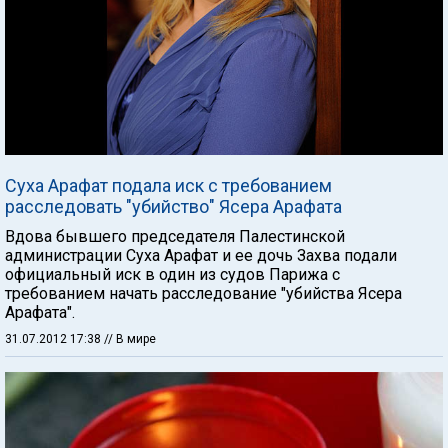
Суха Арафат подала иск с требованием
расследовать "убийство" Ясера Арафата
Вдова бывшего председателя Палестинской
администрации Суха Арафат и ее дочь Захва подали
официальный иск в один из судов Парижа с
требованием начать расследование "убийства Ясера
Арафата".
31.07.2012 17:38
// В мире