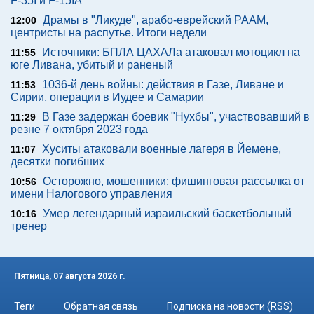
F-35I и F-15IA
Драмы в "Ликуде", арабо-еврейский РААМ,
12:00
центристы на распутье. Итоги недели
Источники: БПЛА ЦАХАЛа атаковал мотоцикл на
11:55
юге Ливана, убитый и раненый
1036-й день войны: действия в Газе, Ливане и
11:53
Сирии, операции в Иудее и Самарии
В Газе задержан боевик "Нухбы", участвовавший в
11:29
резне 7 октября 2023 года
Хуситы атаковали военные лагеря в Йемене,
11:07
десятки погибших
Осторожно, мошенники: фишинговая рассылка от
10:56
имени Налогового управления
Умер легендарный израильский баскетбольный
10:16
тренер
Пятница, 07 августа 2026 г.
Теги
Обратная связь
Подписка на новости (RSS)