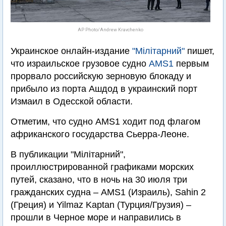
AP Photo/Andrew Kravchenko
Украинское онлайн-издание
"Мілітарний"
пишет,
что израильское грузовое судно
AMS1
первым
прорвало российскую зерновую блокаду и
прибыло из порта Ашдод в украинский порт
Измаил в Одесской области.
Отметим, что судно AMS1 ходит под флагом
африканского государства Сьерра-Леоне.
В публикации "Мілітарний",
проиллюстрированной графиками морских
путей, сказано, что в ночь на 30 июля три
гражданских судна – AMS1 (Израиль), Sahin 2
(Греция) и Yilmaz Kaptan (Турция/Грузия) –
прошли в Черное море и направились в