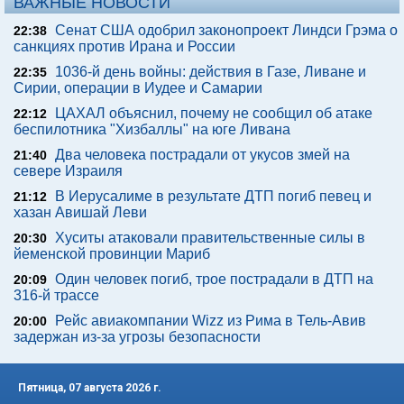
ВАЖНЫЕ НОВОСТИ
Сенат США одобрил законопроект Линдси Грэма о
22:38
санкциях против Ирана и России
1036-й день войны: действия в Газе, Ливане и
22:35
Сирии, операции в Иудее и Самарии
ЦАХАЛ объяснил, почему не сообщил об атаке
22:12
беспилотника "Хизбаллы" на юге Ливана
Два человека пострадали от укусов змей на
21:40
севере Израиля
В Иерусалиме в результате ДТП погиб певец и
21:12
хазан Авишай Леви
Хуситы атаковали правительственные силы в
20:30
йеменской провинции Мариб
Один человек погиб, трое пострадали в ДТП на
20:09
316-й трассе
Рейс авиакомпании Wizz из Рима в Тель-Авив
20:00
задержан из-за угрозы безопасности
Пятница, 07 августа 2026 г.