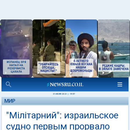
ИСПАНЕЦ ЗРЯ
НАПАЛ НА
РЕЗЕРВИСТА
ЦАХАЛА
31 ИЮЛЯ 2023
|
19:57
МИР
"Мілітарний": израильское
судно первым прорвало