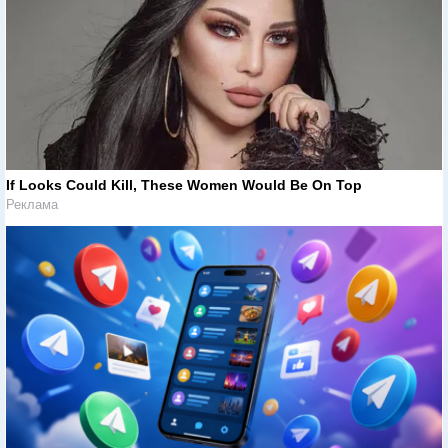
If Looks Could Kill, These Women Would Be On Top
Реклама