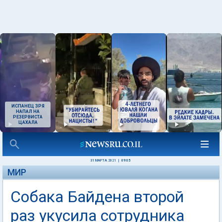
ИСПАНЕЦ ЗРЯ
НАПАЛ НА
РЕЗЕРВИСТА
ЦАХАЛА
31 МАРТА 2021
|
09:05
МИР
Собака Байдена второй
раз укусила сотрудника