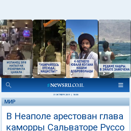
ИСПАНЕЦ ЗРЯ
НАПАЛ НА
РЕЗЕРВИСТА
ЦАХАЛА
31 ОКТЯБРЯ 2009
|
16:06
МИР
В Неаполе арестован глава
каморры Сальваторе Руссо