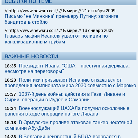
ССЫЛКИ ПО ТЕМЕ
//
https://www.newsru.co.il/
//
В мире
//
21 октября 2009
Письмо "не Минкина" премьеру Путину: загоните
бандитов в стойло
//
https://www.newsru.co.il/
//
В мире
//
13 января 2009
Главарь мафии Неаполя ушел от полиции по
канализационным трубам
ВАЖНЫЕ НОВОСТИ
Президент Ирана: "США – преступная держава,
18:35
несмотря на переговоры"
Политики призывают Испанию отказаться от
18:23
проведения чемпионата мира 2030 совместно с Марокко
1037-й день войны: действия в Газе, Ливане и
15:37
Сирии, операции в Иудее и Самарии
Военнослужащий ЦАХАЛа получил осколочные
15:34
ранения в ходе операции на юге Ливана
В Ормузском проливе атакован танкер нефтяной
15:18
компании Абу-Даби
В Болгарии неизвестный БПЛА взорвался в
14:38