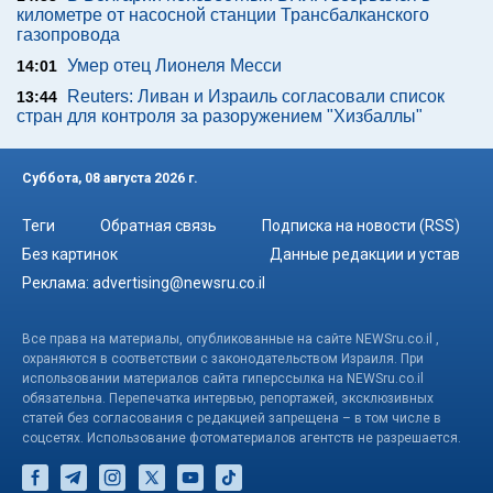
километре от насосной станции Трансбалканского
газопровода
Умер отец Лионеля Месси
14:01
Reuters: Ливан и Израиль согласовали список
13:44
стран для контроля за разоружением "Хизбаллы"
Суббота, 08 августа 2026 г.
Теги
Обратная связь
Подписка на новости (RSS)
Без картинок
Данные редакции и устав
Реклама:
advertising@newsru.co.il
Все права на материалы, опубликованные на сайте NEWSru.co.il ,
охраняются в соответствии с законодательством Израиля. При
использовании материалов сайта гиперссылка на NEWSru.co.il
обязательна. Перепечатка интервью, репортажей, эксклюзивных
статей без согласования с редакцией запрещена – в том числе в
соцсетях. Использование фотоматериалов агентств не разрешается.