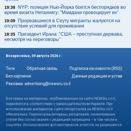
NYP: полиция Нью-Йорка боится беспорядков во
19:38
время визита Нетаниягу: "Мамдани провоцирует их"
Прорвавшиеся в Сеуту мигранты жалуются на
19:09
отсутствие условий для проживания
Президент Ирана: "США – преступная держава,
18:35
несмотря на переговоры"
Воскресенье, 09 августа 2026 г.
Теги
Обратная связь
Подписка на новости (RSS)
Без картинок
Данные редакции и устав
Реклама:
advertising@newsru.co.il
Все права на материалы, опубликованные на сайте NEWSru.co.il ,
охраняются в соответствии с законодательством Израиля. При
использовании материалов сайта гиперссылка на NEWSru.co.il
обязательна. Перепечатка интервью, репортажей, эксклюзивных
статей без согласования с редакцией запрещена – в том числе в
соцсетях. Использование фотоматериалов агентств не разрешается.