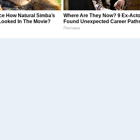
ce How Natural Simba’s
Where Are They Now? 9 Ex-Act
ooked In The Movie?
Found Unexpected Career Path
Реклама