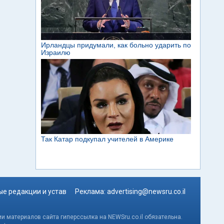
е редакции и устав
Реклама:
advertising@newsru.co.il
и материалов сайта гиперссылка на NEWSru.co.il обязательна.