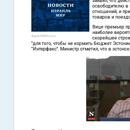
заявил, что дейс
освободителю в 
отношений, и при
товаров и поезд
Вице-премьер пр
наиболее вероят
Архив NEWSru.co.il
скорейшее строи
"для того, чтобы не кормить бюджет Эстонии
"Интерфакс". Министр отметил, что в эстонск