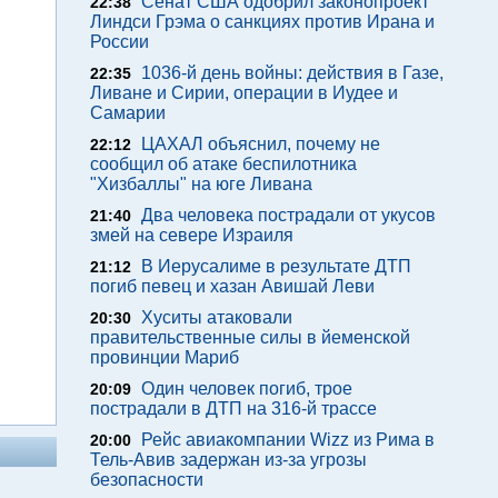
Сенат США одобрил законопроект
22:38
Линдси Грэма о санкциях против Ирана и
России
1036-й день войны: действия в Газе,
22:35
Ливане и Сирии, операции в Иудее и
Самарии
ЦАХАЛ объяснил, почему не
22:12
сообщил об атаке беспилотника
"Хизбаллы" на юге Ливана
Два человека пострадали от укусов
21:40
змей на севере Израиля
В Иерусалиме в результате ДТП
21:12
погиб певец и хазан Авишай Леви
Хуситы атаковали
20:30
правительственные силы в йеменской
провинции Мариб
Один человек погиб, трое
20:09
пострадали в ДТП на 316-й трассе
Рейс авиакомпании Wizz из Рима в
20:00
Тель-Авив задержан из-за угрозы
безопасности