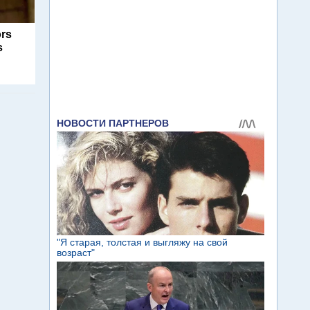
ors
s