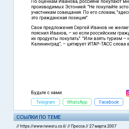
По оценкам Иванова, россияне покупают мно
производимых Эстонией. "Не покупайте эсто
участникам совещания. По его словам, "здес
это гражданская позиция".
Свои предложения Сергей Иванов не желает 
пояснил Иванов, – но если российским гражд
их продукты покупать". "Или взять туризм –
Калининград", – цитирует ИТАР-ТАСС слова 
Будьте с нами:
Telegram
WhatsApp
Facebook
ССЫЛКИ ПО ТЕМЕ
//
https://www.newsru.co.il/
//
Пресса
//
27 марта 2007