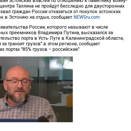
твия эстонских властей по отношению к памятнику Воину-
центре Таллина не пройдут бесследно для двусторонних
звал граждан России отказаться от покупок эстонских
ок в Эстонию на отдых, сообщает
NEWSru.com
.
авительства России, которого называют в числе
ных преемников Владимира Путина, высказался за
тельство порта в Усть-Луге в Калининградской области,
 за транзит грузов" в этом регионе, сообщает
их портах "85% грузов – российские".