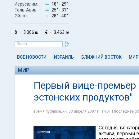
Иерусалим:
18° -
29°
Тель-Авив:
25° -
31°
Эйлат:
28° -
40°
$
3.006 ₪
€
3.463 ₪
ВСЕ НОВОСТИ
ИЗРАИЛЬ
БЛИЖНИЙ ВОСТОК
МИР
МИР
Первый вице-премьер 
эстонских продуктов"
время публикации: 03 апреля 2007 г., 14:51 | последнее об
Сегодня, во втор
актива, первый 