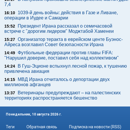
7,4
1039-й день войны: действия в Газе и Ливане,
16:10
операции в Иудее и Самарии
Президент Ирана рассказал о семичасовой
15:52
встрече с "дорогим лидером" Моджтабой Хаменеи
Организатор теракта в еврейском центе Буэнос-
15:27
Айреса возглавил Совет безопасности Ирана
Футбольные федерации против главы FIFA:
14:49
"Нарушил доверие, поставил себя над коллективом"
В Гуш-Эционе вспыхнул лесной пожар, к тушению
14:24
привлечена авиация
МВД Ирана отчиталось о депортации двух
14:15
миллионов афганцев
Ветеринары предупреждают – на палестинских
13:37
территориях распространяется бешенство
Понедельник, 10 августа 2026 г.
Теги
Обратная связь
Подписка на новости (RSS)