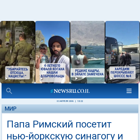
03 АПРЕЛЯ 2008
|
13:22
МИР
Папа Римский посетит
нью-йоркскую синагогу и