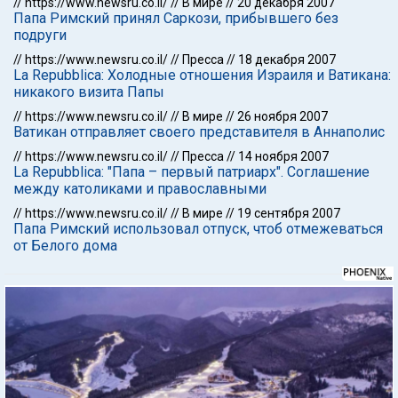
//
https://www.newsru.co.il/
//
В мире
//
20 декабря 2007
Папа Римский принял Саркози, прибывшего без
подруги
//
https://www.newsru.co.il/
//
Пресса
//
18 декабря 2007
La Repubblica: Холодные отношения Израиля и Ватикана:
никакого визита Папы
//
https://www.newsru.co.il/
//
В мире
//
26 ноября 2007
Ватикан отправляет своего представителя в Аннаполис
//
https://www.newsru.co.il/
//
Пресса
//
14 ноября 2007
La Repubblica: "Папа – первый патриарх". Соглашение
между католиками и православными
//
https://www.newsru.co.il/
//
В мире
//
19 сентября 2007
Папа Римский использовал отпуск, чтоб отмежеваться
от Белого дома