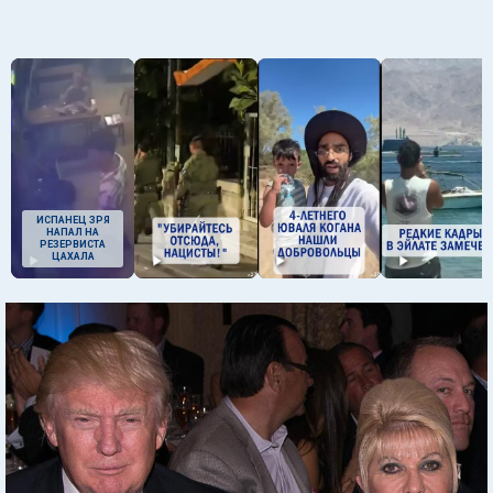
ИСПАНЕЦ ЗРЯ
НАПАЛ НА
РЕЗЕРВИСТА
ЦАХАЛА