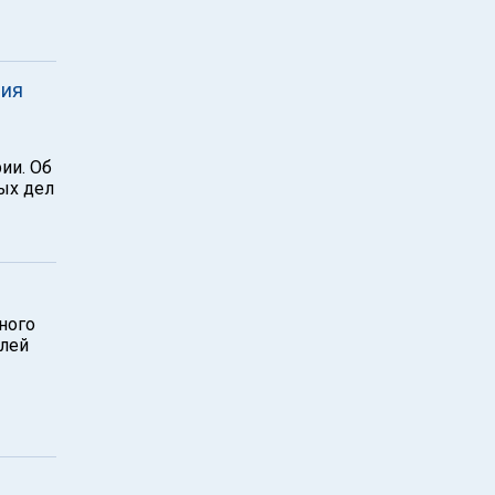
рия
ии. Об
ых дел
ного
елей