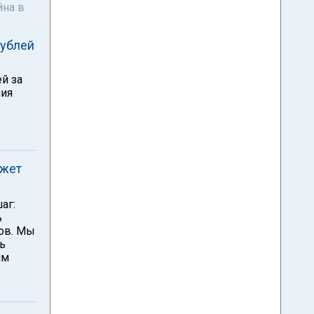
йна в
рублей
й за
ния
ожет
аг:
ь
сов. Мы
ь
им