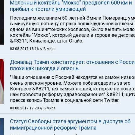
Молочный коктейль "Мокко" преодолел 600 км и
прибыл к постели умирающей
Последним желанием 50-летней Эмили Померанц, у
в минувшую пятницу от рака поджелудочной железы 
одном из вашингтонских хосписов, было выпить мол
коктейль "Мокко", который делали в городе ее детств
&#8211; Кливленде, штат Огайо.
03.08.2017 18:16
// В мире
Дональд Трамп констатирует: отношения с Росс
плохи как никогда и опасны
"Наши отношения с Россией находятся на самом низко
очень опасном уровне. Можете поблагодарить за это
Конгресс &#8211; тех самых людей, которые не позв
нам провести реформу здравоохранения" &#8211; цит
пресса запись Трампа в социальной сети Twitter.
03.08.2017 17:28
// В мире
Статуя Свободы стала аргументом в диспуте об
иммиграционной реформе Трампа