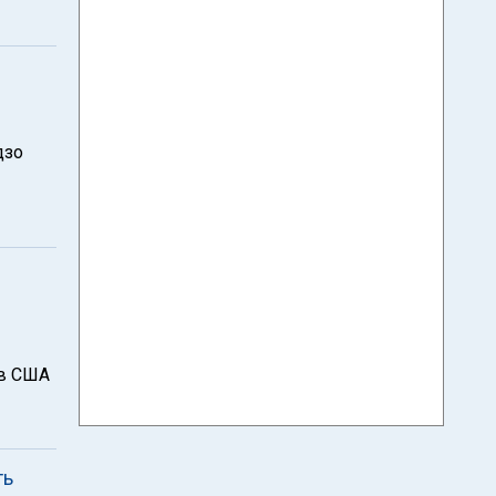
дзо
 в США
ть