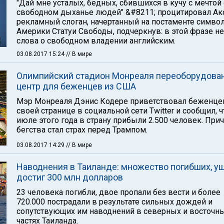
"Дай мне усталых, бедных, сбившихся в кучу с мечтой
свободном дыханье людей" &#8211; процитировал Ак
рекламный слоган, начертанный на постаменте симво
Америки Статуи Свободы, подчеркнув: в этой фразе не
слова о свободном владении английским.
03.08.2017 15:24
// В мире
Олимпийский стадион Монреаля переоборудован
центр для беженцев из США
Мэр Монреаля Дэнис Кодере приветствовал беженце
своей странице в социальной сети Twitter и сообщил, ч
июле этого года в страну прибыли 2.500 человек. При
бегства стал страх перед Трампом.
03.08.2017 14:29
// В мире
Наводнения в Таиланде: множество погибших, у
достиг 300 млн долларов
23 человека погибли, двое пропали без вести и более
720.000 пострадали в результате сильных дождей и
сопутствующих им наводнений в северных и восточн
частях Таиланда.