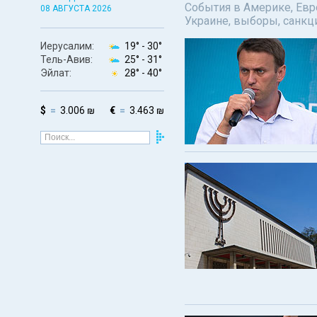
События в Америке, Евро
08 АВГУСТА 2026
Украине, выборы, санкц
Иерусалим:
19° -
30°
Тель-Авив:
25° -
31°
Эйлат:
28° -
40°
$
3.006 ₪
€
3.463 ₪