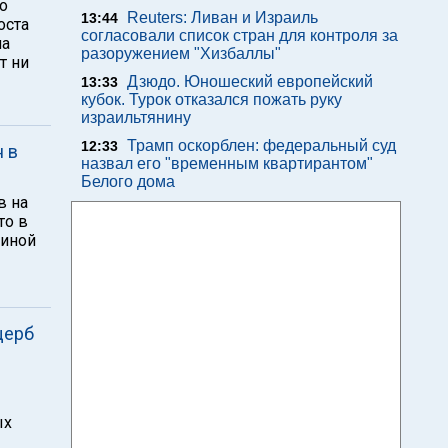
 о
Reuters: Ливан и Израиль
13:44
оста
согласовали список стран для контроля за
ла
разоружением "Хизбаллы"
т ни
Дзюдо. Юношеский европейский
13:33
кубок. Турок отказался пожать руку
израильтянину
Трамп оскорблен: федеральный суд
12:33
 в
назвал его "временным квартирантом"
Белого дома
в на
то в
чиной
щерб
ых