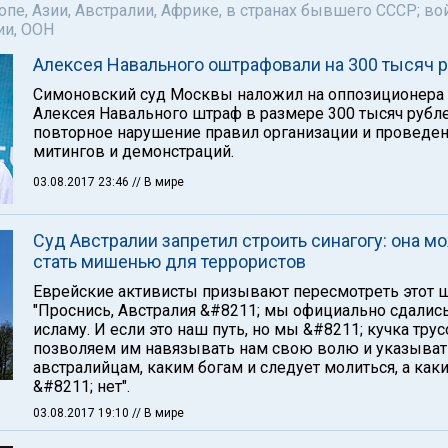
пе, Азии, Австралии, Африке, в странах бывшего СССР; во
ии, ООН
Алексея Навального оштрафовали на 300 тысяч 
Симоновский суд Москвы наложил на оппозиционера
Алексея Навального штраф в размере 300 тысяч рубле
повторное нарушение правил организации и проведе
митингов и демонстраций.
03.08.2017 23:46
// В мире
Суд Австралии запретил строить синагогу: она м
стать мишенью для террористов
Еврейские активисты призывают пересмотреть этот ш
"Проснись, Австралия &#8211; мы официально сдалис
исламу. И если это наш путь, но мы &#8211; кучка тру
позволяем им навязывать нам свою волю и указыват
австралийцам, каким богам и следует молиться, а как
&#8211; нет".
03.08.2017 19:10
// В мире