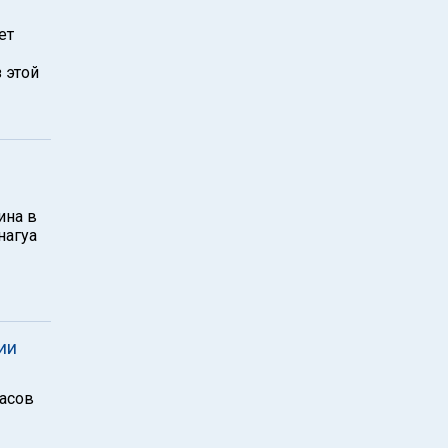
ет
 этой
ина в
нагуа
ии
пасов