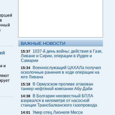
мершей
в
очный
а
ВАЖНЫЕ НОВОСТИ
1037-й день войны: действия в Газе,
15:37
ией
Ливане и Сирии, операции в Иудее и
Самарии
м и
Военнослужащий ЦАХАЛа получил
15:34
осколочные ранения в ходе операции на
оляют
юге Ливана
ирует
В Ормузском проливе атакован
15:18
танкер нефтяной компании Абу-Даби
В Болгарии неизвестный БПЛА
14:38
взорвался в километре от насосной
станции Трансбалканского газопровода
Умер отец Лионеля Месси
14:01