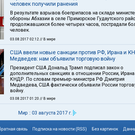
человек получили ранения
В результате взрывов боеприпасов на складе министе
обороны Абхазии в селе Приморское Гудаутского райо
продолжавшихся более четырех часов, пострадали бо
человек.
03.08.2017 02:12
// В мире
США ввели новые санкции против РФ, Ирана и К
Медведев: нам объявили торговую войну
Президент США Дональд Трамп подписал закон о
дополнительных санкциях в отношении России, Ирана
КНДР. По словам премьер-министра РФ Дмитрия
Медведева, США фактически объявили России торго
войну.
03.08.2017 01:20
// В мире
Мир :: 03 августа 2017 г.
братная связь
Подписка на новости (RSS)
Без картинок
Данны