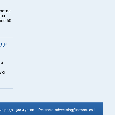
рства
на,
лее 50
НДР.
 и
вую
е редакции и устав
Реклама:
advertising@newsru.co.il