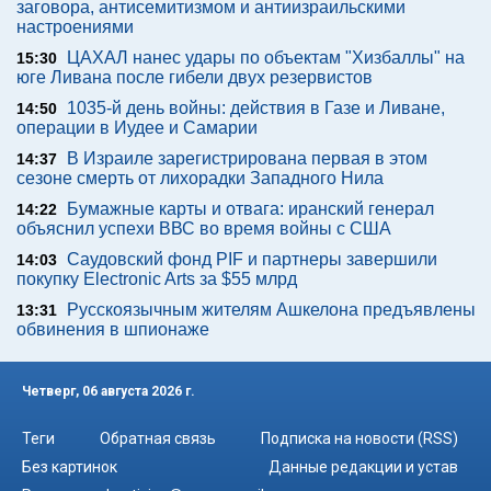
заговора, антисемитизмом и антиизраильскими
настроениями
ЦАХАЛ нанес удары по объектам "Хизбаллы" на
15:30
юге Ливана после гибели двух резервистов
1035-й день войны: действия в Газе и Ливане,
14:50
операции в Иудее и Самарии
В Израиле зарегистрирована первая в этом
14:37
сезоне смерть от лихорадки Западного Нила
Бумажные карты и отвага: иранский генерал
14:22
объяснил успехи ВВС во время войны с США
Саудовский фонд PIF и партнеры завершили
14:03
покупку Electronic Arts за $55 млрд
Русскоязычным жителям Ашкелона предъявлены
13:31
обвинения в шпионаже
Четверг, 06 августа 2026 г.
Теги
Обратная связь
Подписка на новости (RSS)
Без картинок
Данные редакции и устав