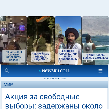
ИСПАНЕЦ ЗРЯ
НАПАЛ НА
РЕЗЕРВИСТА
ЦАХАЛА
03 АВГУСТА 2019
|
13:04
МИР
Акция за свободные
выборы: задержаны около