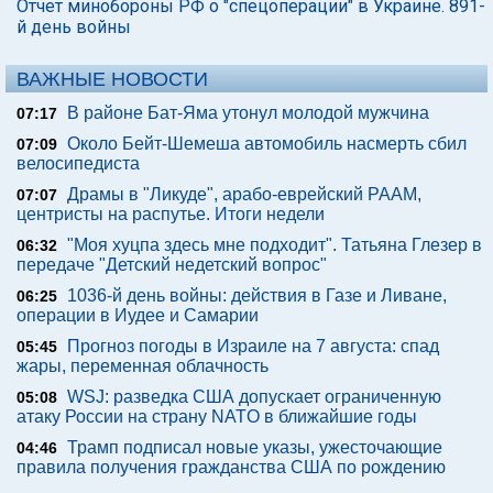
Отчет минобороны РФ о "спецоперации" в Украине. 891-
й день войны
ВАЖНЫЕ НОВОСТИ
В районе Бат-Яма утонул молодой мужчина
07:17
Около Бейт-Шемеша автомобиль насмерть сбил
07:09
велосипедиста
Драмы в "Ликуде", арабо-еврейский РААМ,
07:07
центристы на распутье. Итоги недели
"Моя хуцпа здесь мне подходит". Татьяна Глезер в
06:32
передаче "Детский недетский вопрос"
1036-й день войны: действия в Газе и Ливане,
06:25
операции в Иудее и Самарии
Прогноз погоды в Израиле на 7 августа: спад
05:45
жары, переменная облачность
WSJ: разведка США допускает ограниченную
05:08
атаку России на страну NATO в ближайшие годы
Трамп подписал новые указы, ужесточающие
04:46
правила получения гражданства США по рождению