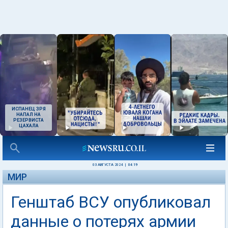
ИСПАНЕЦ ЗРЯ
НАПАЛ НА
РЕЗЕРВИСТА
ЦАХАЛА
03 АВГУСТА 2024
|
04:19
МИР
Генштаб ВСУ опубликовал
данные о потерях армии