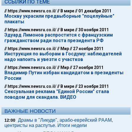
ССЫЛКИ ПО ТЕМЕ
//
https://www.newsru.co.il/
//
В мире
//
01 декабря 2011
Москву украсили предвыборные "поцелуйные"
плакаты
//
https://www.newsru.co.il/
//
В мире
//
30 ноября 2011
Эдуард Лимонов распростится с французским
гражданством ради поста президента РФ
//
https://www.newsru.co.il/
//
Мир
//
27 ноября 2011
Инструкция по выборам в Госдуму: наблюдателей
надо напоить и увезти с участков
//
https://www.newsru.co.il/
//
Мир
//
27 ноября 2011
Владимир Путин избран кандидатом в президенты
России
//
https://www.newsru.co.il/
//
В мире
//
23 ноября 2011
Сексуальная реклама "Единой России" стала
поводом для скандала. ВИДЕО
ВАЖНЫЕ НОВОСТИ
Драмы в "Ликуде", арабо-еврейский РААМ,
12:00
центристы на распутье. Итоги недели