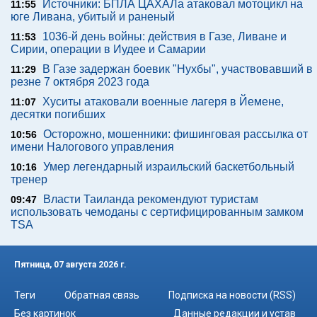
Источники: БПЛА ЦАХАЛа атаковал мотоцикл на
11:55
юге Ливана, убитый и раненый
1036-й день войны: действия в Газе, Ливане и
11:53
Сирии, операции в Иудее и Самарии
В Газе задержан боевик "Нухбы", участвовавший в
11:29
резне 7 октября 2023 года
Хуситы атаковали военные лагеря в Йемене,
11:07
десятки погибших
Осторожно, мошенники: фишинговая рассылка от
10:56
имени Налогового управления
Умер легендарный израильский баскетбольный
10:16
тренер
Власти Таиланда рекомендуют туристам
09:47
использовать чемоданы с сертифицированным замком
TSA
Пятница, 07 августа 2026 г.
Теги
Обратная связь
Подписка на новости (RSS)
Без картинок
Данные редакции и устав