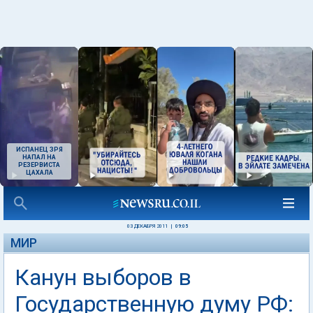
ИСПАНЕЦ ЗРЯ
НАПАЛ НА
РЕЗЕРВИСТА
ЦАХАЛА
03 ДЕКАБРЯ 2011
|
09:05
МИР
Канун выборов в
Государственную думу РФ: