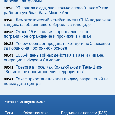
версию платформы
"Я попала сюда, зная только слово "шалом": как
10:20
работает учебная база Михве Алон
Демократический истеблишмент США поддержал
09:48
кандидата, обвинявшего Израиль в геноциде
Около 15 израильтян прорвались через
09:45
пограничное ограждение и проникли в Ливан
Yellow обещает продавать хот-доги по 5 шекелей
09:23
за порцию на постоянной основе
1035-й день войны: действия в Газе и Ливане,
08:49
операции в Иудее и Самарии
Тревога в поселках Кохав-Яаков и Тель-Цион:
08:41
"Возможное проникновение террористов"
Техас приостанавливает выдачу разрешений на
08:41
новые дата-центры
Четверг, 06 августа 2026 г.
Теги
Обратная связь
Подписка на новости (RSS)