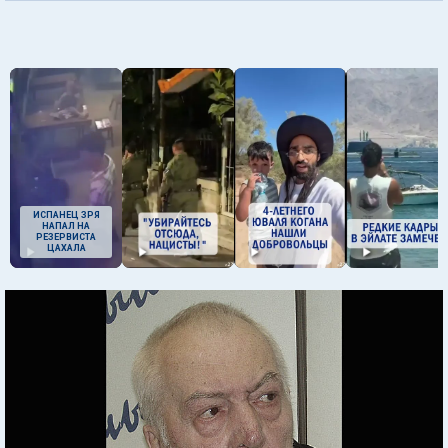
ИСПАНЕЦ ЗРЯ
НАПАЛ НА
РЕЗЕРВИСТА
ЦАХАЛА