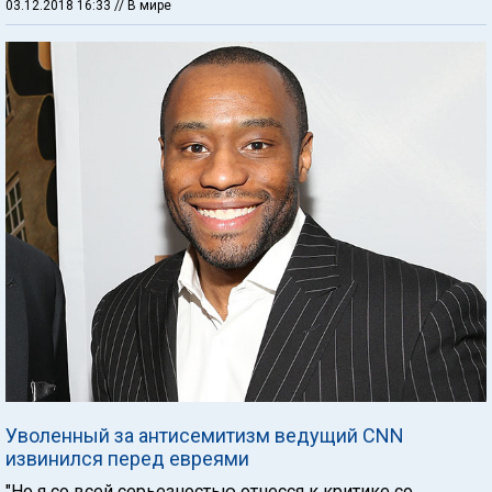
03.12.2018 16:33
// В мире
Уволенный за антисемитизм ведущий CNN
извинился перед евреями
"Но я со всей серьезностью отнесся к критике со