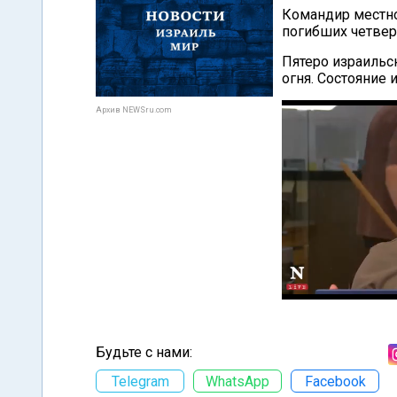
Командир местно
погибших четвер
Пятеро израильс
огня. Состояние 
Архив NEWSru.com
Будьте с нами:
Telegram
WhatsApp
Facebook