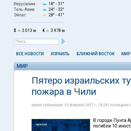
Иерусалим:
18° -
31°
Тель-Авив:
24° -
32°
Эйлат:
28° -
41°
$
3.013 ₪
€
3.478 ₪
ВСЕ НОВОСТИ
ИЗРАИЛЬ
БЛИЖНИЙ ВОСТОК
МИР
МИР
Пятеро израильских т
пожара в Чили
время публикации: 03 февраля 2007 г., 18:24 | последнее 
В городе Пунта А
погибли 10 иност