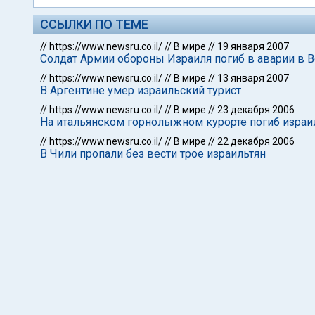
ССЫЛКИ ПО ТЕМЕ
//
https://www.newsru.co.il/
//
В мире
//
19 января 2007
Солдат Армии обороны Израиля погиб в аварии в 
//
https://www.newsru.co.il/
//
В мире
//
13 января 2007
В Аргентине умер израильский турист
//
https://www.newsru.co.il/
//
В мире
//
23 декабря 2006
На итальянском горнолыжном курорте погиб израи
//
https://www.newsru.co.il/
//
В мире
//
22 декабря 2006
В Чили пропали без вести трое израильтян