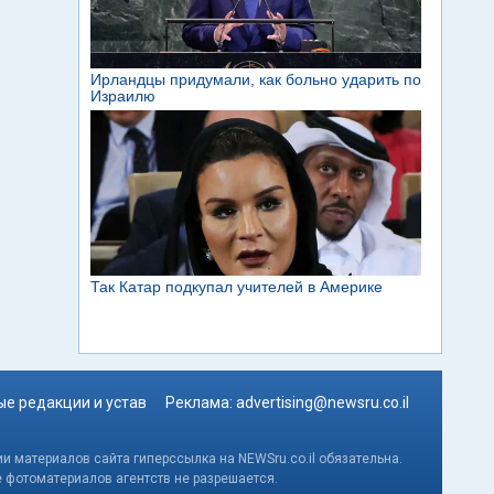
е редакции и устав
Реклама:
advertising@newsru.co.il
и материалов сайта гиперссылка на NEWSru.co.il обязательна.
е фотоматериалов агентств не разрешается.