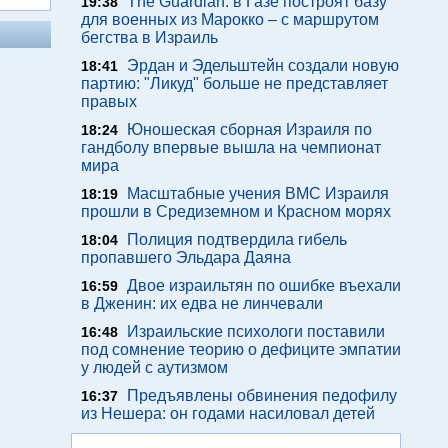
The Guardian: в Газе построят базу
19:38
для военных из Марокко – с маршрутом
бегства в Израиль
Эрдан и Эдельштейн создали новую
18:41
партию: "Ликуд" больше не представляет
правых
Юношеская сборная Израиля по
18:24
гандболу впервые вышла на чемпионат
мира
Масштабные учения ВМС Израиля
18:19
прошли в Средиземном и Красном морях
Полиция подтвердила гибель
18:04
пропавшего Эльдара Даяна
Двое израильтян по ошибке въехали
16:59
в Дженин: их едва не линчевали
Израильские психологи поставили
16:48
под сомнение теорию о дефиците эмпатии
у людей с аутизмом
Предъявлены обвинения педофилу
16:37
из Нешера: он годами насиловал детей