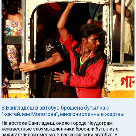
В Бангладеш в автобус брошена бутылка с
"коктейлем Молотова", многочисленные жертвы
На востоке Бангладеш, около города Чаудограм,
неизвестные злоумышленники бросили бутылку с
зажигательной смесью в пассажирский автобус. В