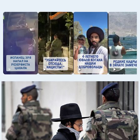
ИСПАНЕЦ ЗРЯ
НАПАЛ НА
РЕЗЕРВИСТА
ЦАХАЛА