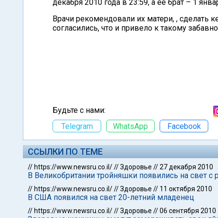
декабря 2010 года в 23:59, а ее брат – 1 янва
Врачи рекомендовали их матери, , сделать 
согласились, что и привело к такому забавно
Будьте с нами:
Telegram
WhatsApp
Facebook
ССЫЛКИ ПО ТЕМЕ
//
https://www.newsru.co.il/
//
Здоровье
//
27 декабря 2010
В Великобритании тройняшки появились на свет с р
//
https://www.newsru.co.il/
//
Здоровье
//
11 октября 2010
В США появился на свет 20-летний младенец
//
https://www.newsru.co.il/
//
Здоровье
//
06 сентября 2010