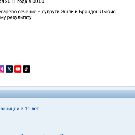
ря 2011 года в 00.00.
кесарево сечение – супруги Эшли и Брэндон Льюис
му результату.
азницей в 11 лет