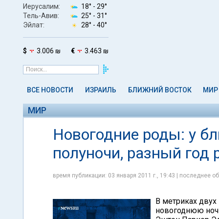
Иерусалим:
18° -
29°
Тель-Авив:
25° -
31°
Эйлат:
28° -
40°
$
3.006 ₪
€
3.463 ₪
ВСЕ НОВОСТИ
ИЗРАИЛЬ
БЛИЖНИЙ ВОСТОК
МИР
МИР
Новогодние роды: у б
полуночи, разный год
время публикации: 03 января 2011 г., 19:43 | последнее об
В метриках двух
новогоднюю ночь