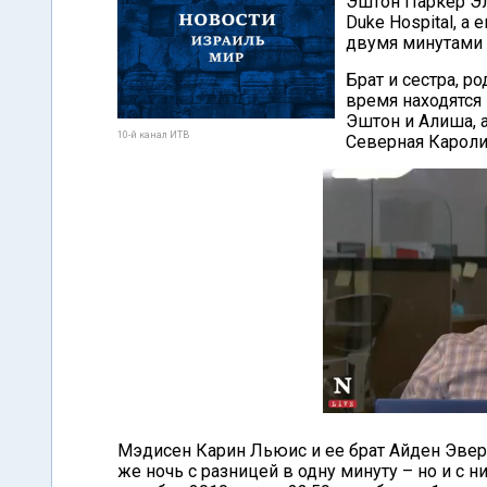
Эштон Паркер Эл
Duke Hospital, а
двумя минутами п
Брат и сестра, р
время находятся
Эштон и Алиша, а
10-й канал ИТВ
Северная Кароли
Мэдисен Карин Льюис и ее брат Айден Эвере
же ночь с разницей в одну минуту – но и с 