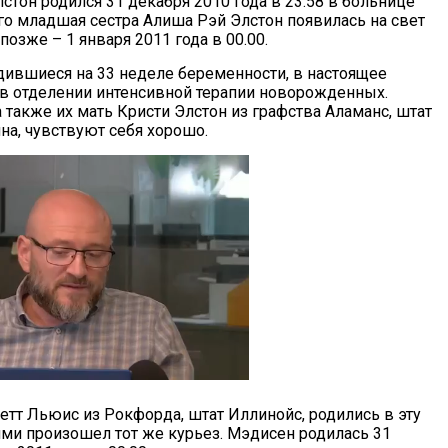
стон родился 31 декабря 2010 года в 23:58 в больнице
 его младшая сестра Алиша Рэй Элстон появилась на свет
озже – 1 января 2011 года в 00.00.
одившиеся на 33 неделе беременности, в настоящее
 в отделении интенсивной терапии новорожденных.
 также их мать Кристи Элстон из графства Аламанс, штат
на, чувствуют себя хорошо.
тт Льюис из Рокфорда, штат Иллинойс, родились в эту
ними произошел тот же курьез. Мэдисен родилась 31