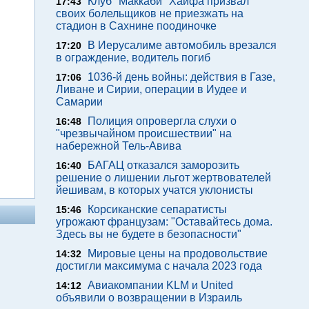
Клуб "Маккаби" Хайфа призвал
17:43
своих болельщиков не приезжать на
стадион в Сахнине поодиночке
В Иерусалиме автомобиль врезался
17:20
в ограждение, водитель погиб
1036-й день войны: действия в Газе,
17:06
Ливане и Сирии, операции в Иудее и
Самарии
Полиция опровергла слухи о
16:48
"чрезвычайном происшествии" на
набережной Тель-Авива
БАГАЦ отказался заморозить
16:40
решение о лишении льгот жертвователей
йешивам, в которых учатся уклонисты
Корсиканские сепаратисты
15:46
угрожают французам: "Оставайтесь дома.
Здесь вы не будете в безопасности"
Мировые цены на продовольствие
14:32
достигли максимума с начала 2023 года
Авиакомпании KLM и United
14:12
объявили о возвращении в Израиль