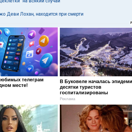
клетки "на всякий случай"
жо Деви Лохан, находится при смерти
любимых телеграм
В Буковеле началась эпидеми
дном месте!
десятки туристов
госпитализированы
Реклама