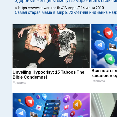
Здоровые женщины смогут замораживать свои яйце
//
https://www.newsru.co.il/
//
В мире
//
14 июня 2010
Самая старая мама в мире, 72-летняя индианка Рад
Все посты 
Unveiling Hypocrisy: 15 Taboos The
каналов в о
Bible Condemns!
Реклама
Реклама