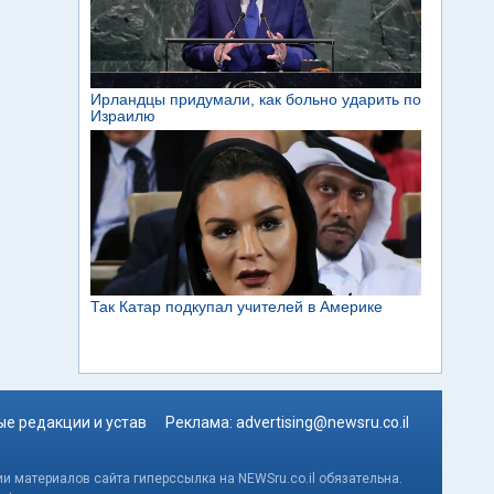
е редакции и устав
Реклама:
advertising@newsru.co.il
и материалов сайта гиперссылка на NEWSru.co.il обязательна.