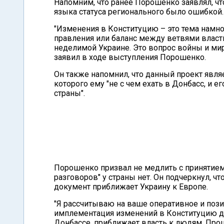
Напомним, что ранее Порошенко заявлял, ч
языка статуса регионального было ошибкой.
"Изменения в Конституцию – это тема намно
правления или баланс между ветвями власти.
неделимой Украине. Это вопрос войны и мира
заявил в ходе выступления Порошенко.
Он также напомнил, что данный проект явля
которого ему "не с чем ехать в Донбасс, и
страны".
Порошенко призвал не медлить с принятием
разговоров" у страны нет. Он подчеркнул, ч
документ приближает Украину к Европе.
"Я рассчитываю на ваше оперативное и пози
имплементация изменений в Конституцию д
Донбассе, приближает власть к людям. Прошу