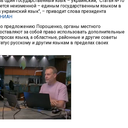
шь один государственный язык – украинский, "Статья №10
ается неизменной – единым государственным языком в
 украинский язык", – приводит слова президента
НИАН
но предложению Порошенко, органы местного
оставляют за собой право использовать дополнительные
просах языка, а областные, районные и другие советы
атус русскому и другим языкам в пределах своих