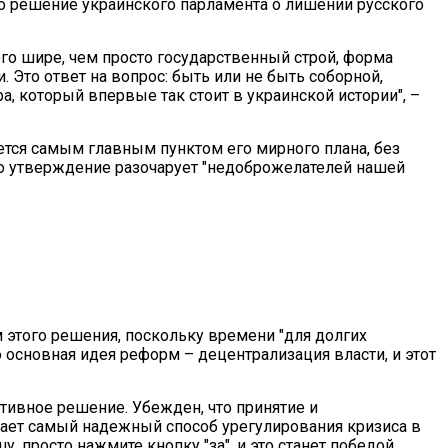
то решение украинского парламента о лишении русского
го шире, чем просто государственный строй, форма
 Это ответ на вопрос: быть или не быть соборной,
, который впервые так стоит в украинской истории", –
ется самым главным пунктом его мирного плана, без
 его утверждение разочарует "недоброжелателей нашей
 этого решения, поскольку времени "для долгих
то основная идея реформ – децентрализация власти, и этот
тивное решение. Убежден, что принятие и
ает самый надежный способ урегулирования кризиса в
, просто нажмите кнопку "за", и это станет победой