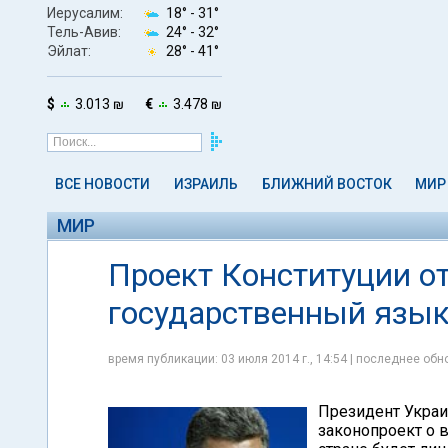
Иерусалим:
18° -
31°
Тель-Авив:
24° -
32°
Эйлат:
28° -
41°
$
3.013 ₪
€
3.478 ₪
ВСЕ НОВОСТИ
ИЗРАИЛЬ
БЛИЖНИЙ ВОСТОК
МИР
МИР
Проект Конституции о
государственный язык
время публикации: 03 июля 2014 г., 14:54 | последнее обно
Президент Украи
законопроект о в