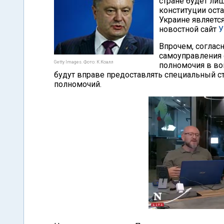
стране будет ли
конституции ост
Украине является
новостной сайт
У
Впрочем, соглас
самоуправления 
Getty Images. Фото: К.Коалл
полномочия в во
будут вправе предоставлять специальный ст
полномочий.