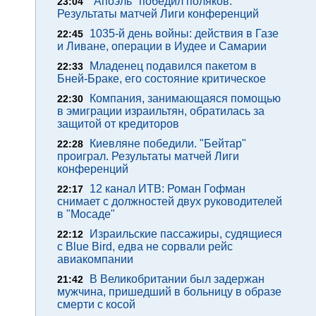
"Апоэль" победил поляков.
23:04
Результаты матчей Лиги конференций
1035-й день войны: действия в Газе
22:45
и Ливане, операции в Иудее и Самарии
Младенец подавился пакетом в
22:33
Бней-Браке, его состояние критическое
Компания, занимающаяся помощью
22:30
в эмиграции израильтян, обратилась за
защитой от кредиторов
Киевляне победили. "Бейтар"
22:28
проиграл. Результаты матчей Лиги
конференций
12 канал ИТВ: Роман Гофман
22:17
снимает с должностей двух руководителей
в "Мосаде"
Израильские пассажиры, судящиеся
22:12
с Blue Bird, едва не сорвали рейс
авиакомпании
В Великобритании был задержан
21:42
мужчина, пришедший в больницу в образе
смерти с косой