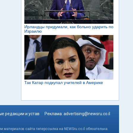
е редакции и устав
Реклама:
advertising@newsru.co.il
и материалов сайта гиперссылка на NEWSru.co.il обязательна.