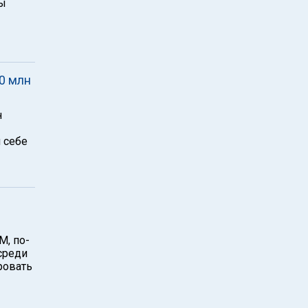
ры
0 млн
н
 себе
М, по-
среди
ровать