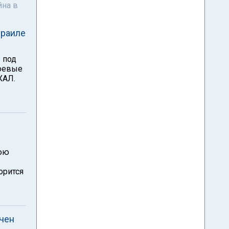
йна в
зраиле
 под
боевые
ХАЛ.
нюю
орится
ачен