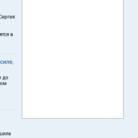
Сергея
а
ятся в
силе,
е до
том
ршила