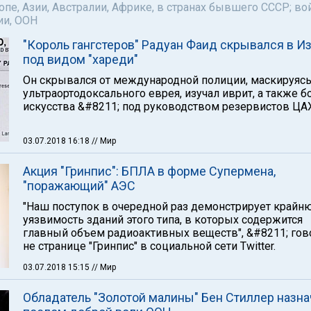
пе, Азии, Австралии, Африке, в странах бывшего СССР; во
ии, ООН
"Король гангстеров" Радуан Фаид скрывался в И
под видом "хареди"
Он скрывался от международной полиции, маскируясь
ультраортодоксального еврея, изучал иврит, а также 
искусства &#8211; под руководством резервистов ЦА
03.07.2018 16:18
// Мир
Акция "Гринпис": БПЛА в форме Супермена,
"поражающий" АЭС
"Наш поступок в очередной раз демонстрирует край
уязвимость зданий этого типа, в которых содержится
главный объем радиоактивных веществ", &#8211; гов
не странице "Гринпис" в социальной сети Twitter.
03.07.2018 15:15
// Мир
Обладатель "Золотой малины" Бен Стиллер назн