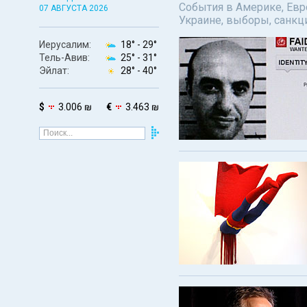
События в Америке, Евро
07 АВГУСТА 2026
Украине, выборы, санкц
Иерусалим:
18° -
29°
Тель-Авив:
25° -
31°
Эйлат:
28° -
40°
$
3.006 ₪
€
3.463 ₪