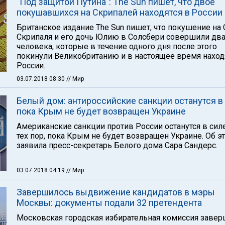
"Под защитой Путина": The Sun пишет, что двое
покушавшихся на Скрипалей находятся в России
Британское издание The Sun пишет, что покушение на 
Скрипаля и его дочь Юлию в Солсбери совершили дв
человека, которые в течение одного дня после этого
покинули Великобританию и в настоящее время наход
России.
03.07.2018 08:30
// Мир
Белый дом: антироссийские санкции останутся в 
пока Крым не будет возвращен Украине
Американские санкции против России останутся в сил
тех пор, пока Крым не будет возвращен Украине. Об э
заявила пресс-секретарь Белого дома Сара Сандерс.
03.07.2018 04:19
// Мир
Завершилось выдвижение кандидатов в мэры
Москвы: документы подали 32 претендента
Московская городская избирательная комиссия заве