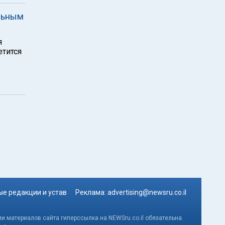
льным
я
етится
е редакции и устав
Реклама:
advertising@newsru.co.il
и материалов сайта гиперссылка на NEWSru.co.il обязательна.