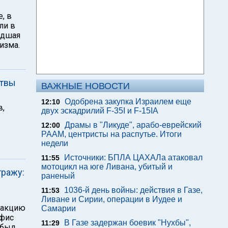
, в
ли в
едшая
изма.
ртвы
ВАЖНЫЕ НОВОСТИ
Одобрена закупка Израилем еще
12:10
в,
двух эскадрилий F-35I и F-15IA
Драмы в "Ликуде", арабо-еврейский
12:00
РААМ, центристы на распутье. Итоги
недели
Источники: БПЛА ЦАХАЛа атаковал
11:55
мотоцикл на юге Ливана, убитый и
тражу:
раненый
1036-й день войны: действия в Газе,
11:53
Ливане и Сирии, операции в Иудее и
л акцию
Самарии
офис
В Газе задержан боевик "Нухбы",
11:29
 был