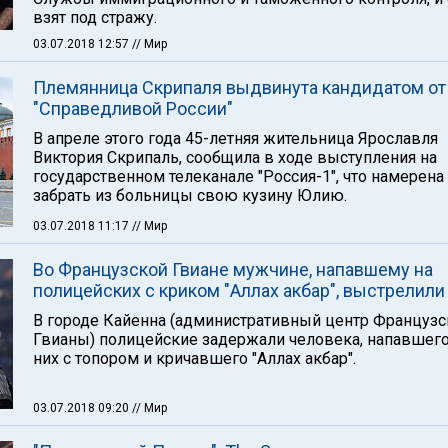
взят под стражу.
03.07.2018 12:57
// Мир
Племянница Скрипаля выдвинута кандидатом от
"Справедливой России"
В апреле этого года 45-летняя жительница Ярославля
Виктория Скрипаль, сообщила в ходе выступления на
государственном телеканале "Россия-1", что намерена
забрать из больницы свою кузину Юлию.
03.07.2018 11:17
// Мир
Во Французской Гвиане мужчине, напавшему на
полицейских с криком "Аллах акбар", выстрелили 
В городе Кайенна (административный центр Французс
Гвианы) полицейские задержали человека, напавшего
них с топором и кричавшего "Аллах акбар".
03.07.2018 09:20
// Мир