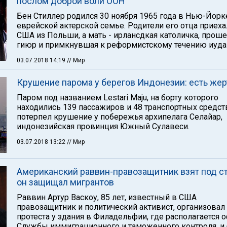
послом доброй воли ООН
Бен Стиллер родился 30 ноября 1965 года в Нью-Йорке
еврейской актерской семье. Родители его отца приеха
США из Польши, а мать - ирлансдкая католичка, прош
гиюр и примкнувшая к реформистскому течению иуда
03.07.2018 14:19
// Мир
Крушение парома у берегов Индонезии: есть же
Паром под названием Lestari Maju, на борту которого
находились 139 пассажиров и 48 транспортных средст
потерпел крушение у побережья архипелага Селайар,
индонезийская провинция Южный Сулавеси.
03.07.2018 13:22
// Мир
Американский раввин-правозащитник взят под с
он защищал мигрантов
Раввин Артур Васкоу, 85 лет, известный в США
правозащитник и политический активист, организова
протеста у здания в Филадельфии, где располагается 
Службы иммиграционного и таможенного контроля, и