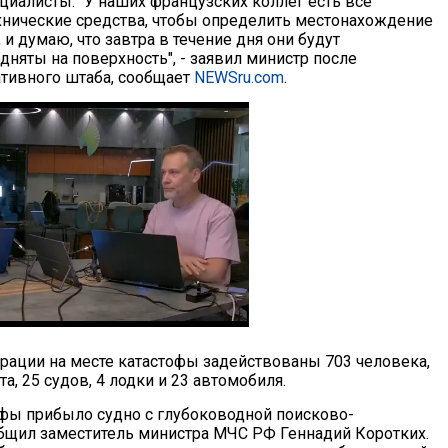
циалисты. "У наших французских коллег есть все
нические средства, чтобы определить местонахождение
 и думаю, что завтра в течение дня они будут
няты на поверхность", - заявил министр после
тивного штаба, сообщает
NEWSru.com
.
рации на месте катастофы задействованы 703 человека,
та, 25 судов, 4 лодки и 23 автомобиля.
офы прибыло судно с глубоководной поисково-
ообщил заместитель министра МЧС РФ Геннадий Коротких.