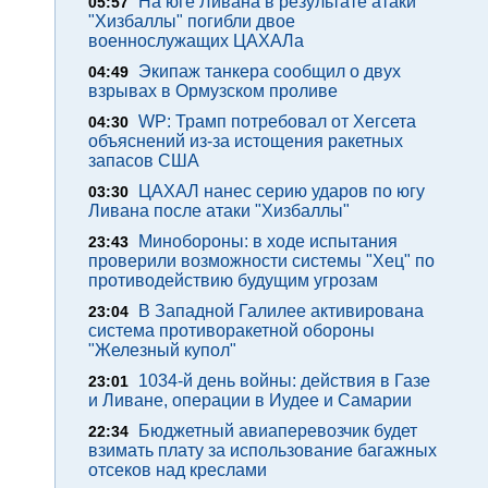
На юге Ливана в результате атаки
05:57
"Хизбаллы" погибли двое
военнослужащих ЦАХАЛа
Экипаж танкера сообщил о двух
04:49
взрывах в Ормузском проливе
WP: Трамп потребовал от Хегсета
04:30
объяснений из-за истощения ракетных
запасов США
ЦАХАЛ нанес серию ударов по югу
03:30
Ливана после атаки "Хизбаллы"
Минобороны: в ходе испытания
23:43
проверили возможности системы "Хец" по
противодействию будущим угрозам
В Западной Галилее активирована
23:04
система противоракетной обороны
"Железный купол"
1034-й день войны: действия в Газе
23:01
и Ливане, операции в Иудее и Самарии
Бюджетный авиаперевозчик будет
22:34
взимать плату за использование багажных
отсеков над креслами