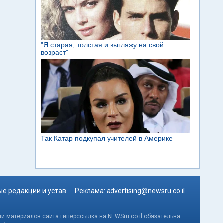
е редакции и устав
Реклама:
advertising@newsru.co.il
и материалов сайта гиперссылка на NEWSru.co.il обязательна.