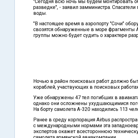
"Сегодня всю ночь мы будем монтировать о
разведке", - заявил замминистра. Спасатели
воды.
"В настоящее время в аэропорту "Сочи" обо
свозятся обнаруженные в море фрагменты А-
группы можно будет судить о характере раз
Ночью в район поисковых работ должно быт
кораблей, участвующих в поисковых работах
Уже обнаружены 47 тел погибших в авиакат
однако они осложнены ухудшающимися пог
На борту самолета А-320 находились 113 чел
Ранее в среду корпорация Airbus распростра
с международными нормами эта западноевр
экспертов окажет всестороннюю техническ
самолета армянской авиакомпании.