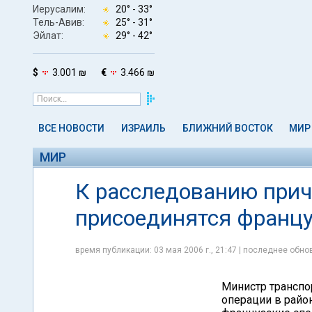
Иерусалим:
20° -
33°
Тель-Авив:
25° -
31°
Эйлат:
29° -
42°
$
3.001 ₪
€
3.466 ₪
ВСЕ НОВОСТИ
ИЗРАИЛЬ
БЛИЖНИЙ ВОСТОК
МИР
МИР
К расследованию прич
присоединятся францу
время публикации: 03 мая 2006 г., 21:47 | последнее обнов
Министр транспо
операции в райо