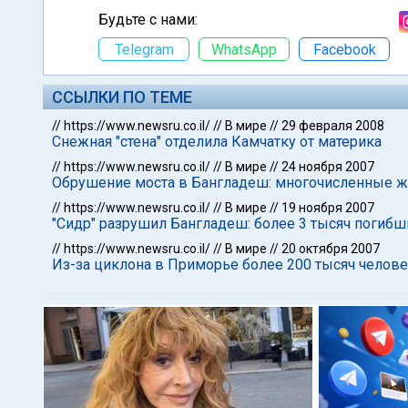
Будьте с нами:
Telegram
WhatsApp
Facebook
ССЫЛКИ ПО ТЕМЕ
//
https://www.newsru.co.il/
//
В мире
//
29 февраля 2008
Снежная "стена" отделила Камчатку от материка
//
https://www.newsru.co.il/
//
В мире
//
24 ноября 2007
Обрушение моста в Бангладеш: многочисленные 
//
https://www.newsru.co.il/
//
В мире
//
19 ноября 2007
"Сидр" разрушил Бангладеш: более 3 тысяч погиб
//
https://www.newsru.co.il/
//
В мире
//
20 октября 2007
Из-за циклона в Приморье более 200 тысяч челове