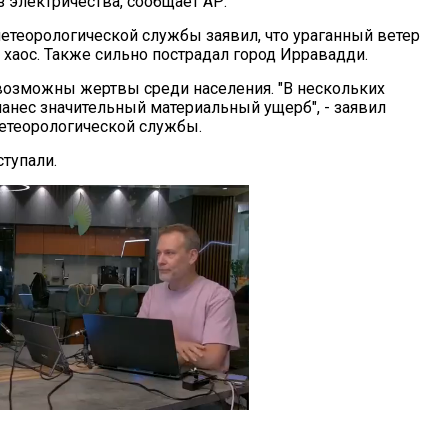
з электричества, сообщает АР.
етеорологической службы заявил, что ураганный ветер
 хаос. Также сильно пострадал город Ирравадди.
 возможны жертвы среди населения. "В нескольких
нанес значительный материальный ущерб", - заявил
етеорологической службы.
тупали.