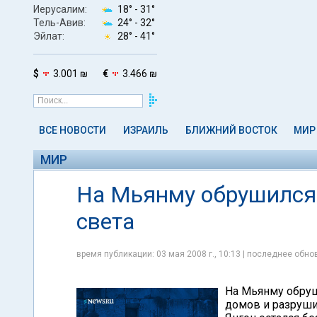
Иерусалим:
18° -
31°
Тель-Авив:
24° -
32°
Эйлат:
28° -
41°
$
3.001 ₪
€
3.466 ₪
ВСЕ НОВОСТИ
ИЗРАИЛЬ
БЛИЖНИЙ ВОСТОК
МИР
МИР
На Мьянму обрушился 
света
время публикации: 03 мая 2008 г., 10:13 | последнее обнов
На Мьянму обруш
домов и разруши