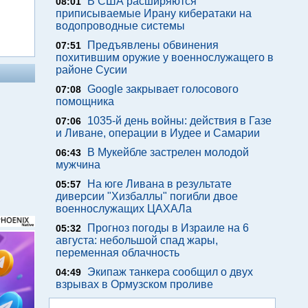
В США расширяются
08:01
приписываемые Ирану кибератаки на
водопроводные системы
Предъявлены обвинения
07:51
похитившим оружие у военнослужащего в
районе Сусии
Google закрывает голосового
07:08
помощника
1035-й день войны: действия в Газе
07:06
и Ливане, операции в Иудее и Самарии
В Мукейбле застрелен молодой
06:43
мужчина
На юге Ливана в результате
05:57
диверсии "Хизбаллы" погибли двое
военнослужащих ЦАХАЛа
Прогноз погоды в Израиле на 6
05:32
августа: небольшой спад жары,
переменная облачность
Экипаж танкера сообщил о двух
04:49
взрывах в Ормузском проливе