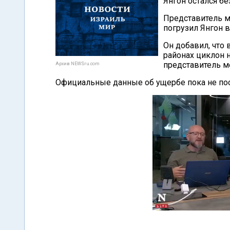
Янгон остался бе
Представитель м
погрузил Янгон в
Он добавил, что
районах циклон 
представитель м
Архив NEWSru.com
Официальные данные об ущербе пока не пос