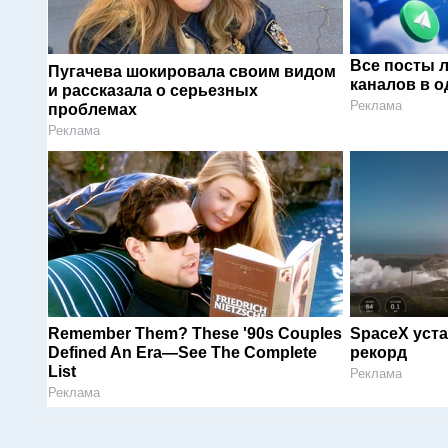
Все посты 
Пугачева шокировала своим видом
каналов в о
и рассказала о серьезных
Реклама
проблемах
Реклама
Remember Them? These '90s Couples
SpaceX уст
Defined An Era—See The Complete
рекорд
List
Реклама
Реклама